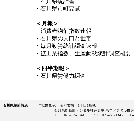
･ 石川県統計書
･ 石川県市町要覧
＜月報＞
･ 消費者物価指数速報
･ 石川県の人口と世帯
･ 毎月勤労統計調査速報
･ 鉱工業指数、生産動態統計調査概要
＜四半期報＞
･ 石川県労働力調査
石川県統計協会
〒920-8580 金沢市鞍月1丁目1番地
石川県総務部デジタル推進監室 県庁デジタル推進課統計情
TEL 076-225-1341 FAX 076-225-1345 E-m