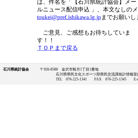
は、件名を「【石川県統計協会】メー
ルニュース配信申込 」、本文なしの
toukei@pref.ishikawa.lg.jp
までお願いし
ご意見、ご感想もお待ちしていま
す
ＴＯＰまで戻る
石川県統計協会
〒920-8580 金沢市鞍月1丁目1番地
石川県県民文化スポーツ部県民交流課統計情報室内（県
TEL 076-225-1341 FAX 076-225-1345 E-m