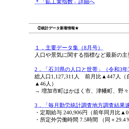
＊「鉱工業指数」詳細へ
②統計データ新着情報★
１．主要データ集（8月号）
人口や景気に関する指標など最新の主
2．「石川県の人口と世帯」（令和3年
総人口1,127,311人 前月比▲447
▲46人）
→ 増加市町はかほく市、津幡町、野
3．「毎月勤労統計調査地方調査結果速
・定期給与 240,906円（前年同月比▲0
・所定外労働時間 7.5時間 （同＋29.4