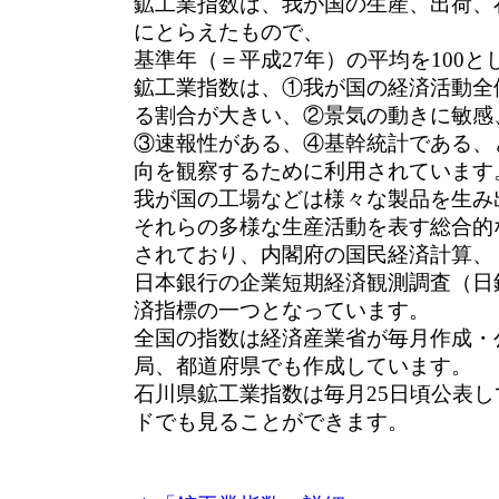
鉱工業指数は、我が国の生産、出荷、
にとらえたもので、
基準年（＝平成27年）の平均を100
鉱工業指数は、①我が国の経済活動全
る割合が大きい、②景気の動きに敏感
③速報性がある、④基幹統計である、
向を観察するために利用されています
我が国の工場などは様々な製品を生み
それらの多様な生産活動を表す総合的
されており、内閣府の国民経済計算、
日本銀行の企業短期経済観測調査（日
済指標の一つとなっています。
全国の指数は経済産業省が毎月作成・
局、都道府県でも作成しています。
石川県鉱工業指数は毎月25日頃公表
ドでも見ることができます。