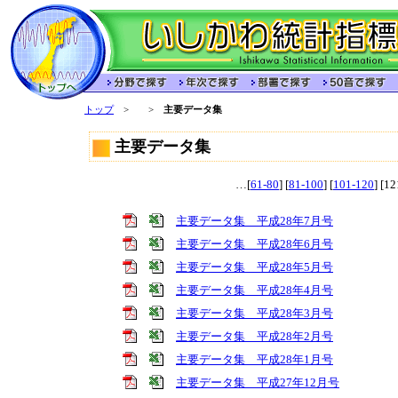
トップ
>
>
主要データ集
主要データ集
…[
61-80
] [
81-100
] [
101-120
] [12
主要データ集 平成28年7月号
主要データ集 平成28年6月号
主要データ集 平成28年5月号
主要データ集 平成28年4月号
主要データ集 平成28年3月号
主要データ集 平成28年2月号
主要データ集 平成28年1月号
主要データ集 平成27年12月号