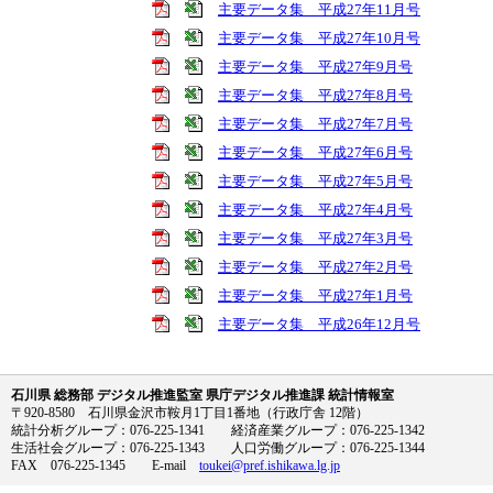
主要データ集 平成27年11月号
主要データ集 平成27年10月号
主要データ集 平成27年9月号
主要データ集 平成27年8月号
主要データ集 平成27年7月号
主要データ集 平成27年6月号
主要データ集 平成27年5月号
主要データ集 平成27年4月号
主要データ集 平成27年3月号
主要データ集 平成27年2月号
主要データ集 平成27年1月号
主要データ集 平成26年12月号
石川県 総務部 デジタル推進監室 県庁デジタル推進課 統計情報室
〒920-8580 石川県金沢市鞍月1丁目1番地（行政庁舎 12階）
統計分析グループ：076-225-1341 経済産業グループ：076-225-1342
生活社会グループ：076-225-1343 人口労働グループ：076-225-1344
FAX 076-225-1345 E-mail
toukei@pref.ishikawa.lg.jp