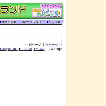
<< 前ページ ｜
次ページ >>
1-80
] [
81-100
] [
101-120
] [
121-140
] …/ 全188件