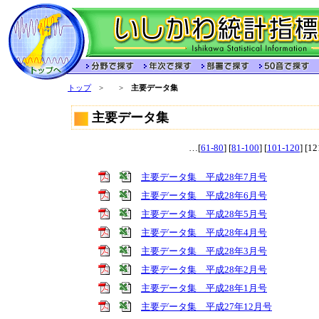
トップ
>
>
主要データ集
主要データ集
…[
61-80
] [
81-100
] [
101-120
] [12
主要データ集 平成28年7月号
主要データ集 平成28年6月号
主要データ集 平成28年5月号
主要データ集 平成28年4月号
主要データ集 平成28年3月号
主要データ集 平成28年2月号
主要データ集 平成28年1月号
主要データ集 平成27年12月号