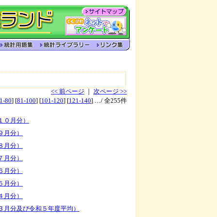
<< 前ページ
｜
次ページ >>
1-80
] [
81-100
] [
101-120
] [
121-140
] …/ 全255件
１０月分）
９月分）
８月分）
７月分）
６月分）
５月分）
４月分）
３月分及び令和５年度平均）