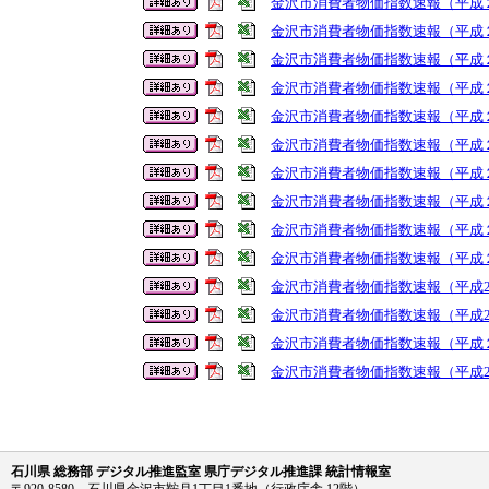
金沢市消費者物価指数速報（平成
金沢市消費者物価指数速報（平成
金沢市消費者物価指数速報（平成
金沢市消費者物価指数速報（平成
金沢市消費者物価指数速報（平成
金沢市消費者物価指数速報（平成
金沢市消費者物価指数速報（平成
金沢市消費者物価指数速報（平成
金沢市消費者物価指数速報（平成
金沢市消費者物価指数速報（平成
金沢市消費者物価指数速報（平成2
金沢市消費者物価指数速報（平成2
金沢市消費者物価指数速報（平成
金沢市消費者物価指数速報（平成2
石川県 総務部 デジタル推進監室 県庁デジタル推進課 統計情報室
〒920-8580 石川県金沢市鞍月1丁目1番地（行政庁舎 12階）