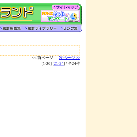
<< 前ページ ｜
次ページ >>
[1-20] [
21-24
] / 全24件