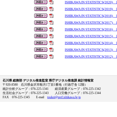
ISHIKAWA IN STATISTIC
ISHIKAWA IN STATISTIC
ISHIKAWA IN STATISTIC
ISHIKAWA IN STATISTIC
ISHIKAWA IN STATISTIC
ISHIKAWA IN STATISTIC
ISHIKAWA IN STATISTIC
ISHIKAWA IN STATISTIC
ISHIKAWA IN STATISTIC
石川県 総務部 デジタル推進監室 県庁デジタル推進課 統計情報室
〒920-8580 石川県金沢市鞍月1丁目1番地（行政庁舎 12階）
統計分析グループ：076-225-1341 経済産業グループ：076-225-1342
生活社会グループ：076-225-1343 人口労働グループ：076-225-1344
FAX 076-225-1345 E-mail
toukei@pref.ishikawa.lg.jp