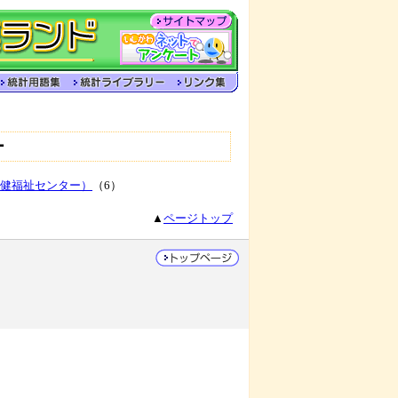
ー
健福祉センター）
（6）
▲
ページトップ