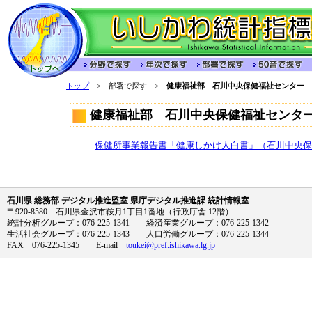
トップ
> 部署で探す >
健康福祉部 石川中央保健福祉センター
健康福祉部 石川中央保健福祉センタ
保健所事業報告書「健康しかけ人白書」（石川中央保
石川県 総務部 デジタル推進監室 県庁デジタル推進課 統計情報室
〒920-8580 石川県金沢市鞍月1丁目1番地（行政庁舎 12階）
統計分析グループ：076-225-1341 経済産業グループ：076-225-1342
生活社会グループ：076-225-1343 人口労働グループ：076-225-1344
FAX 076-225-1345 E-mail
toukei@pref.ishikawa.lg.jp