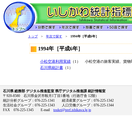
トップ
>
年次で探す
>
1994年［平成6年］
1994年［平成6年］
小松空港利用実績
（1）
小松空港の旅客実績、貨物
石川県統計書
（1）
石川県 総務部 デジタル推進監室 県庁デジタル推進課 統計情報室
〒920-8580 石川県金沢市鞍月1丁目1番地（行政庁舎 12階）
統計分析グループ：076-225-1341 経済産業グループ：076-225-1342
生活社会グループ：076-225-1343 人口労働グループ：076-225-1344
FAX 076-225-1345 E-mail
toukei@pref.ishikawa.lg.jp