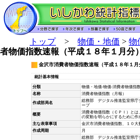
トップ
>
物価・地価
>
物
者物価指数速報（平成１８年１月分
金沢市消費者物価指数速報（平成１８年１月
統計基本情報
分類
物価・地価-物価-消費者物価指数
名称
消費者物価指数（月報）
総務部 デジタル推進監室県庁
作成部局名
ープ
消費者物価指数（ＣＰＩ）とは
概要
の変動を明らかにするために作
主な表章事項
金沢市消費者物価指数、１０大
作成周期
月
総務部 デジタル推進監室県庁