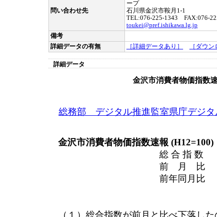
ープ
問い合わせ先
石川県金沢市鞍月1-1
TEL:076-225-1343 FAX:076-22
toukei@pref.ishikawa.lg.jp
備考
詳細データの有無
［詳細データあり］
［ダウン
詳細データ
金沢市消費者物価指数
総務部 デジタル推進監室県庁デジタ
金沢市消費者物価指数速報 (H12=100)
総 合 指 数 
前 月 比 （－
前年同月比 （＋
（１）総合指数が前月と比べ下落した