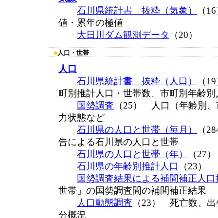
石川県統計書 抜粋（気象）
（1
値・累年の極値
大日川ダム観測データ
（20）
■
人口・世帯
人口
石川県統計書 抜粋（人口）
（1
町別推計人口・世帯数、市町別年齢別
国勢調査
（25） 人口（年齢別
力状態など
石川県の人口と世帯（毎月）
（2
告による石川県の人口と世帯
石川県の人口と世帯（年）
（27
石川県の年齢別推計人口
（23）
国勢調査結果による補間補正人口
世帯」の国勢調査間の補間補正結果
人口動態調査
（23） 死亡数、
分概況