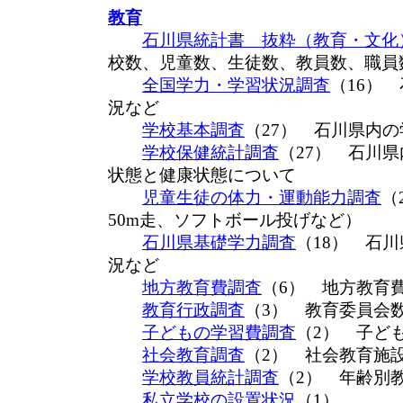
教育
石川県統計書 抜粋（教育・文化
校数、児童数、生徒数、教員数、職員
全国学力・学習状況調査
（16）
況など
学校基本調査
（27） 石川県内
学校保健統計調査
（27） 石川
状態と健康状態について
児童生徒の体力・運動能力調査
（
50m走、ソフトボール投げなど）
石川県基礎学力調査
（18） 石
況など
地方教育費調査
（6） 地方教育
教育行政調査
（3） 教育委員会
子どもの学習費調査
（2） 子ど
社会教育調査
（2） 社会教育施
学校教員統計調査
（2） 年齢別
私立学校の設置状況
（1）