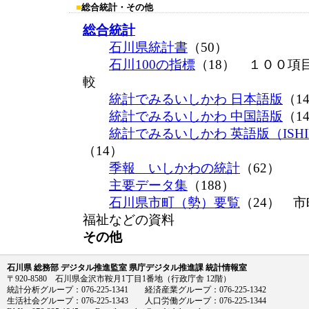
■
総合統計・その他
総合統計
石川県統計書
（50）
石川100の指標
（18） １００項
較
統計でみるいしかわ 日本語版
（
統計でみるいしかわ 中国語版
（
統計でみるいしかわ 英語版（ISHIKAW
（14）
季報 いしかわの統計
（62）
主要データ集
（188）
石川県市町（勢）要覧
（24） 
福祉などの資料
その他
石川県 総務部 デジタル推進監室 県庁デジタル推進課 統計情報室
〒920-8580 石川県金沢市鞍月1丁目1番地（行政庁舎 12階）
統計分析グループ：076-225-1341 経済産業グループ：076-225-1342
生活社会グループ：076-225-1343 人口労働グループ：076-225-1344