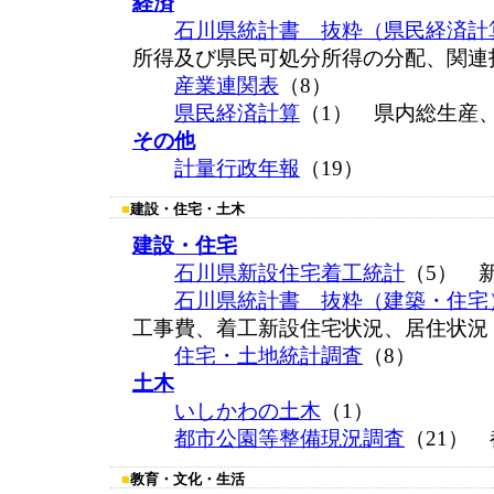
経済
石川県統計書 抜粋（県民経済計
所得及び県民可処分所得の分配、関連
産業連関表
（8）
県民経済計算
（1） 県内総生産
その他
計量行政年報
（19）
■
建設・住宅・土木
建設・住宅
石川県新設住宅着工統計
（5） 
石川県統計書 抜粋（建築・住宅
工事費、着工新設住宅状況、居住状況
住宅・土地統計調査
（8）
土木
いしかわの土木
（1）
都市公園等整備現況調査
（21）
■
教育・文化・生活