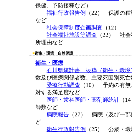
保健、予防接種など）
福祉行政報告例
（22） 保護の
など
社会保障制度企画調査
（12）
社会福祉施設等調査
（22） 社
所理由など
■
衛生・環境・自然保護
衛生・医療
石川県統計書 抜粋（衛生・環境
数及び医療関係者数、主要死因別死亡
受療行動調査
（10） 予約の有
対する満足度など
医師・歯科医師・薬剤師統計
（1
師数など
病院報告
（27） 病院（及び一
ど
衛生行政報告例
（25） 公衆・