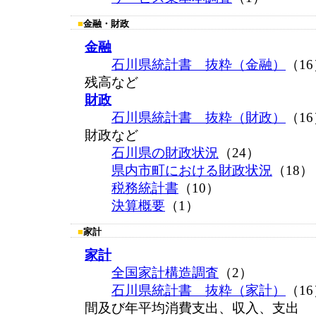
■
金融・財政
金融
石川県統計書 抜粋（金融）
（1
残高など
財政
石川県統計書 抜粋（財政）
（1
財政など
石川県の財政状況
（24）
県内市町における財政状況
（18
税務統計書
（10）
決算概要
（1）
■
家計
家計
全国家計構造調査
（2）
石川県統計書 抜粋（家計）
（1
間及び年平均消費支出、収入、支出