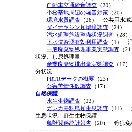
自動車交通騒音調査
（20）
小松基地周辺の騒音対策
（20）
環境水質調査
（26） 公共用水
ダイオキシン類環境調査
（24）
汚水処理施設整備状況調査
（28
下水道資源有効利用調査
（1） 
一般廃棄物処理事業実態調査
（2
状況、し尿処理量
産業廃棄物排出量実態調査
（17
分状況
PRTRデータの概要
（23）
公害苦情件数調査
（17）
自然保護
水生生物調査
（22）
ガンカモ科鳥類生息調査
（11）
生息状況、野生生物保護
鳥獣関係統計報告
（20） 狩猟