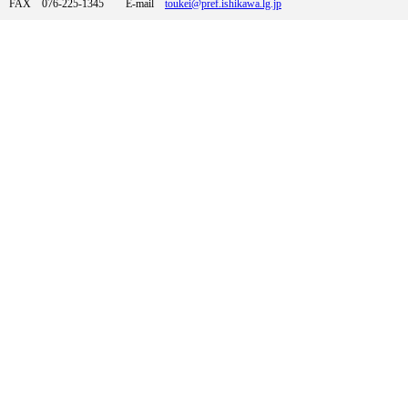
FAX 076-225-1345 E-mail
toukei@pref.ishikawa.lg.jp