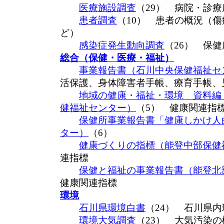
医療施設調査
（29） 病院・診
患者調査
（10） 患者の概況（
ど）
感染症発生動向調査
（26） 保
総合（保健・医療・福祉）
事業報告書（石川中央保健福祉セ
活保護、身体障害者手帳、療育手帳、
地域の健康・福祉・環境 資料編
健福祉センター）
（5） 健康関連指
保健所事業報告書「健康しかけ人
ター）
（6）
健康づくりの指標（能登中部保健
連指標
保健と福祉の事業報告書（能登北
健康関連指標
環境
石川県環境白書
（24） 石川県
環境大気調査
（23） 大気汚染