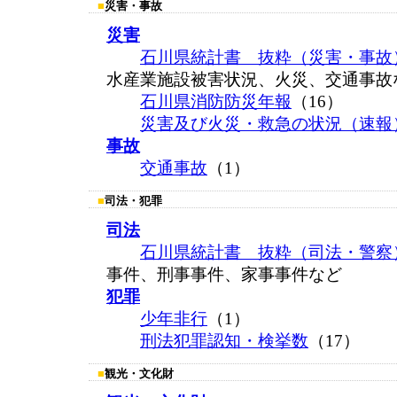
■
災害・事故
災害
石川県統計書 抜粋（災害・事故
水産業施設被害状況、火災、交通事故
石川県消防防災年報
（16）
災害及び火災・救急の状況（速報
事故
交通事故
（1）
■
司法・犯罪
司法
石川県統計書 抜粋（司法・警察
事件、刑事事件、家事事件など
犯罪
少年非行
（1）
刑法犯罪認知・検挙数
（17）
■
観光・文化財