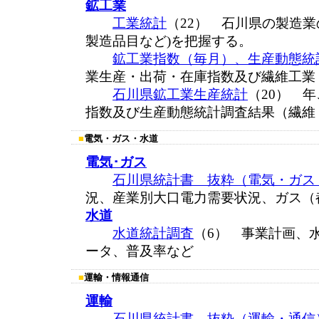
鉱工業
工業統計
（22） 石川県の製造業
製造品目など)を把握する。
鉱工業指数（毎月）、生産動態統
業生産・出荷・在庫指数及び繊維工業
石川県鉱工業生産統計
（20） 
指数及び生産動態統計調査結果（繊維
■
電気・ガス・水道
電気･ガス
石川県統計書 抜粋（電気・ガス
況、産業別大口電力需要状況、ガス（
水道
水道統計調査
（6） 事業計画、
ータ、普及率など
■
運輸・情報通信
運輸
石川県統計書 抜粋（運輸・通信