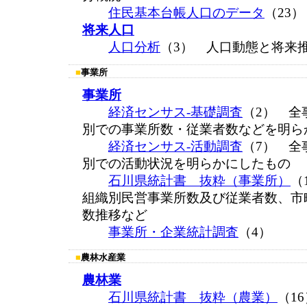
住民基本台帳人口のデータ
（23
将来人口
人口分析
（3） 人口動態と将来
■
事業所
事業所
経済センサス-基礎調査
（2） 全
別での事業所数・従業者数などを明ら
経済センサス-活動調査
（7） 全
別での活動状況を明らかにしたもの
石川県統計書 抜粋（事業所）
（
組織別民営事業所数及び従業者数、市
数推移など
事業所・企業統計調査
（4）
■
農林水産業
農林業
石川県統計書 抜粋（農業）
（1