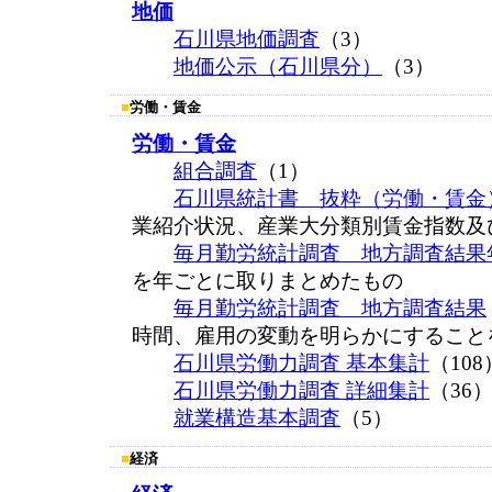
地価
石川県地価調査
（3）
地価公示（石川県分）
（3）
■
労働・賃金
労働・賃金
組合調査
（1）
石川県統計書 抜粋（労働・賃金
業紹介状況、産業大分類別賃金指数及
毎月勤労統計調査 地方調査結果
を年ごとに取りまとめたもの
毎月勤労統計調査 地方調査結果
時間、雇用の変動を明らかにすること
石川県労働力調査 基本集計
（10
石川県労働力調査 詳細集計
（3
就業構造基本調査
（5）
■
経済