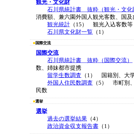
観光・文化財
石川県統計書 抜粋（観光・文化
消費額、兼六園外国人観光客数、国及
観光統計
（15） 観光入込客数等
石川県文化財一覧
（1）
■
国際交流
国際交流
石川県統計書 抜粋（国際交流）
数、姉妹都市提携
留学生数調査
（1） 国籍別、大
外国人住民数調査
（5） 市町別
民数
■
選挙
選挙
過去の選挙結果
（4）
政治資金収支報告書
（1）