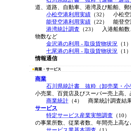
道、道路、自動車、港湾及び船舶、郵
小松空港利用実績
（32） 小松
能登空港利用実績
（22） 能登
港湾統計調査
（23） 入港船舶
物数など
金沢港の利用 - 取扱貨物状況
（1
七尾港の利用 - 取扱貨物状況
（1
情報通信
■
商業・サービス
商業
石川県統計書 抜粋（卸売業・小
小売業、百貨店及びスーパー売上高、
商業統計
（4） 商業統計調査結
サービス
特定サービス産業実態調査
（10
の事業所数、従業者数、年間売上高な
サービス業基本調査
（1）