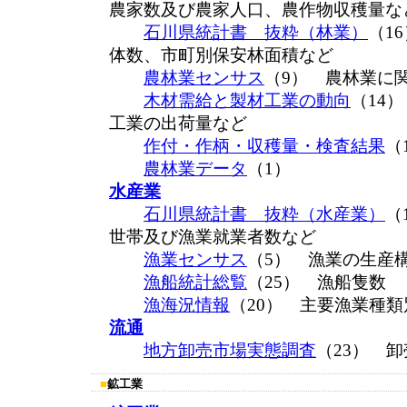
農家数及び農家人口、農作物収穫量な
石川県統計書 抜粋（林業）
（1
体数、市町別保安林面積など
農林業センサス
（9） 農林業に
木材需給と製材工業の動向
（14
工業の出荷量など
作付・作柄・収穫量・検査結果
（
農林業データ
（1）
水産業
石川県統計書 抜粋（水産業）
（
世帯及び漁業就業者数など
漁業センサス
（5） 漁業の生産
漁船統計総覧
（25） 漁船隻数
漁海況情報
（20） 主要漁業種
流通
地方卸売市場実態調査
（23） 
■
鉱工業