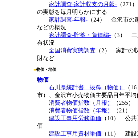
家計調査-家計収支の月報-
（27
の実態を毎月明らかにする
家計調査-年報-
（24） 金沢市の
などの概況
家計調査-貯蓄・負債編-
（3） 
有状況
全国消費実態調査
（2） 家計の
財など
■
物価・地価
物価
石川県統計書 抜粋（物価）
（1
市）、金沢市小売物価主要品目年平均
消費者物価指数（月報）
（255
消費者物価指数（年報）
（21）
建設工事用労務単価
（10） 公
価
建設工事用資材単価
（11） 建