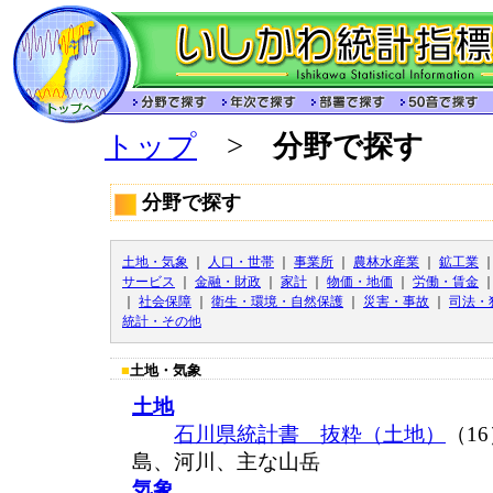
トップ
>
分野で探す
分野で探す
土地・気象
｜
人口・世帯
｜
事業所
｜
農林水産業
｜
鉱工業
サービス
｜
金融・財政
｜
家計
｜
物価・地価
｜
労働・賃金
｜
社会保障
｜
衛生・環境・自然保護
｜
災害・事故
｜
司法・
統計・その他
■
土地・気象
土地
石川県統計書 抜粋（土地）
（1
島、河川、主な山岳
気象