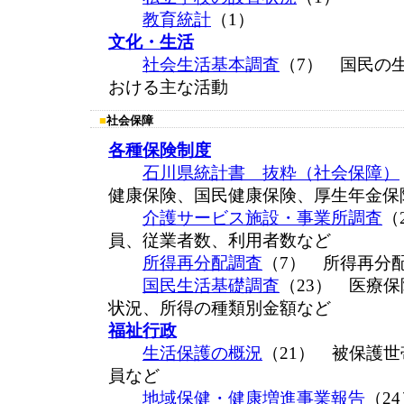
教育統計
（1）
文化・生活
社会生活基本調査
（7） 国民の
おける主な活動
■
社会保障
各種保険制度
石川県統計書 抜粋（社会保障）
健康保険、国民健康保険、厚生年金保
介護サービス施設・事業所調査
（
員、従業者数、利用者数など
所得再分配調査
（7） 所得再分
国民生活基礎調査
（23） 医療
状況、所得の種類別金額など
福祉行政
生活保護の概況
（21） 被保護
員など
地域保健・健康増進事業報告
（2