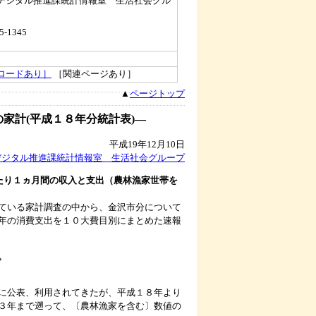
デジタル推進課統計情報室 生活社会グル
5-1345
ロードあり］
［関連ページあり］
▲
ページトップ
家計(平成１８年分統計表)―
平成19年12月10日
デジタル推進課統計情報室 生活社会グループ
たり１ヵ月間の収入と支出（農林漁家世帯を
ている家計調査の中から、金沢市分について
年の消費支出を１０大費目別にまとめた速報
。
に公表、利用されてきたが、平成１８年より
３年まで遡って、〔農林漁家を含む〕数値の