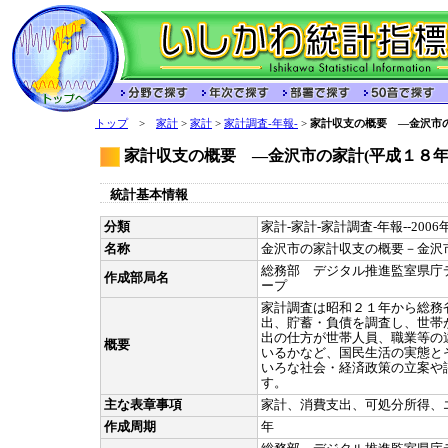
トップ
>
家計
>
家計
>
家計調査-年報-
>
家計収支の概要 ―金沢市の
家計収支の概要 ―金沢市の家計(平成１８年
統計基本情報
分類
家計-家計-家計調査-年報--200
名称
金沢市の家計収支の概要－金沢
総務部 デジタル推進監室県庁
作成部局名
ープ
家計調査は昭和２１年から総務
出、貯蓄・負債を調査し、世帯
出の仕方が世帯人員、職業等の
概要
いるかなど、国民生活の実態と
いろな社会・経済政策の立案や
す。
主な表章事項
家計、消費支出、可処分所得、
作成周期
年