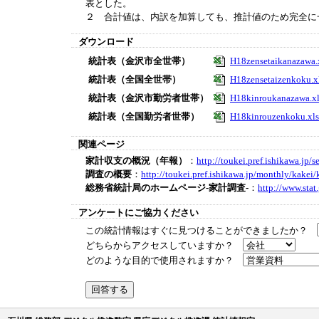
表とした。
２ 合計値は、内訳を加算しても、推計値のため完全に
ダウンロード
統計表（金沢市全世帯）
H18zensetaikanazawa.
統計表（全国全世帯）
H18zensetaizenkoku.x
統計表（金沢市勤労者世帯）
H18kinroukanazawa.xl
統計表（全国勤労者世帯）
H18kinrouzenkoku.xls
関連ページ
家計収支の概況（年報）
：
http://toukei.pref.ishikawa.j
調査の概要
：
http://toukei.pref.ishikawa.jp/monthly/kakei
総務省統計局のホームページ-家計調査-
：
http://www.stat
アンケートにご協力ください
この統計情報はすぐに見つけることができましたか？
どちらからアクセスしていますか？
どのような目的で使用されますか？