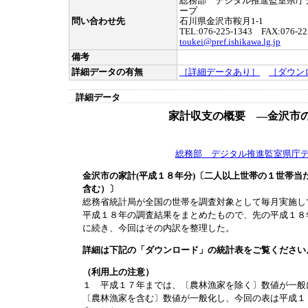
総務部 デジタル推進監室県庁
ープ
問い合わせ先
石川県金沢市鞍月1-1
TEL:076-225-1343 FAX:076-22
toukei@pref.ishikawa.lg.jp
備考
詳細データの有無
［詳細データあり］
［ダウン
詳細データ
家計収支の概要 ―金沢市の
総務部 デジタル推進監室県庁
金沢市の家計(平成１８年分)〔二人以上世帯の１世帯当
含む）〕
総務省統計局が全国の世帯を調査対象として毎月実施し
平成１８年の調査結果をまとめたもので、先の平成１８
に続き、今回はその内訳を整理した。
詳細は下記の「ダウンロード」の統計表をご覧ください
（利用上の注意）
１ 平成１７年までは、〔農林漁家を除く〕数値が一般
〔農林漁家を含む〕数値が一般化し、今回の表は平成１