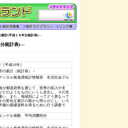
家計(平成１８年分統計表)―
分統計表)―
6年［平成18年］
市の家計（統計表）－
デジタル推進課統計情報室 生活社会グル
省が都道府県を通じて、世帯の収入や支
がどのようなものにいくら支出し、その支
違い、また、地域別によってどう異なって
その変化を家計の面から明らかにし、いろ
評価の基礎資料を得るために行う調査で
エンゲル係数、平均消費性向