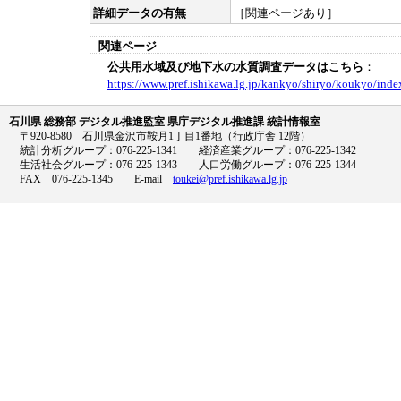
詳細データの有無
［関連ページあり］
関連ページ
公共用水域及び地下水の水質調査データはこちら
：
https://www.pref.ishikawa.lg.jp/kankyo/shiryo/koukyo/inde
石川県 総務部 デジタル推進監室 県庁デジタル推進課 統計情報室
〒920-8580 石川県金沢市鞍月1丁目1番地（行政庁舎 12階）
統計分析グループ：076-225-1341 経済産業グループ：076-225-1342
生活社会グループ：076-225-1343 人口労働グループ：076-225-1344
FAX 076-225-1345 E-mail
toukei@pref.ishikawa.lg.jp