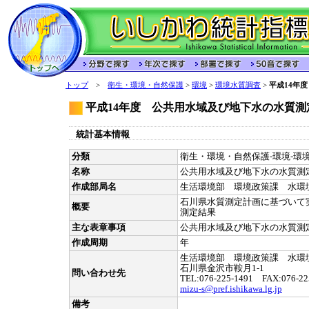
トップ
>
衛生・環境・自然保護
>
環境
>
環境水質調査
>
平成14年
平成14年度 公共用水域及び地下水の水質測
統計基本情報
分類
衛生・環境・自然保護-環境-環境
名称
公共用水域及び地下水の水質測
作成部局名
生活環境部 環境政策課 水環
石川県水質測定計画に基づいて
概要
測定結果
主な表章事項
公共用水域及び地下水の水質測
作成周期
年
生活環境部 環境政策課 水環
石川県金沢市鞍月1-1
問い合わせ先
TEL:076-225-1491 FAX:076-22
mizu-s@pref.ishikawa.lg.jp
備考