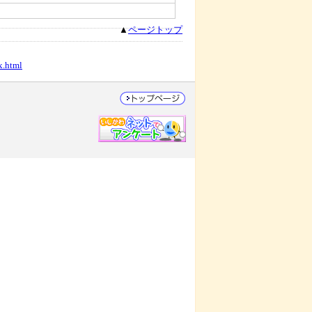
▲
ページトップ
x.html