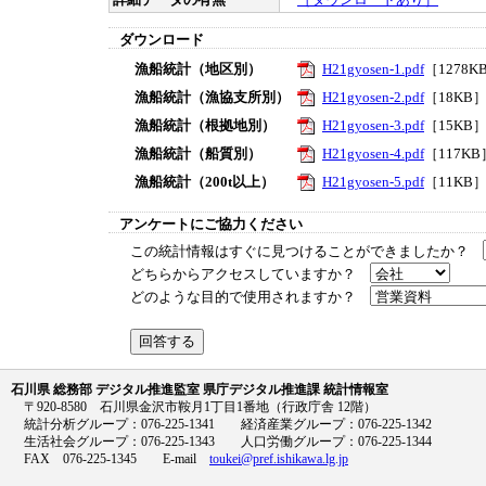
詳細データの有無
［ダウンロードあり］
ダウンロード
漁船統計（地区別）
H21gyosen-1.pdf
［1278K
漁船統計（漁協支所別）
H21gyosen-2.pdf
［18KB
漁船統計（根拠地別）
H21gyosen-3.pdf
［15KB
漁船統計（船質別）
H21gyosen-4.pdf
［117KB
漁船統計（200t以上）
H21gyosen-5.pdf
［11KB
アンケートにご協力ください
この統計情報はすぐに見つけることができましたか？
どちらからアクセスしていますか？
どのような目的で使用されますか？
石川県 総務部 デジタル推進監室 県庁デジタル推進課 統計情報室
〒920-8580 石川県金沢市鞍月1丁目1番地（行政庁舎 12階）
統計分析グループ：076-225-1341 経済産業グループ：076-225-1342
生活社会グループ：076-225-1343 人口労働グループ：076-225-1344
FAX 076-225-1345 E-mail
toukei@pref.ishikawa.lg.jp