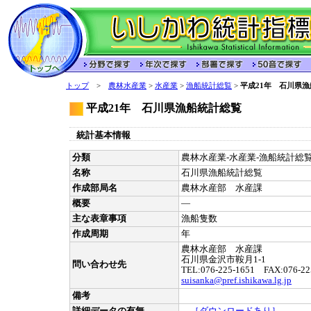
トップ
>
農林水産業
>
水産業
>
漁船統計総覧
>
平成21年 石川県
平成21年 石川県漁船統計総覧
統計基本情報
分類
農林水産業-水産業-漁船統計総覧-
名称
石川県漁船統計総覧
作成部局名
農林水産部 水産課
概要
―
主な表章事項
漁船隻数
作成周期
年
農林水産部 水産課
石川県金沢市鞍月1-1
問い合わせ先
TEL:076-225-1651 FAX:076-22
suisanka@pref.ishikawa.lg.jp
備考