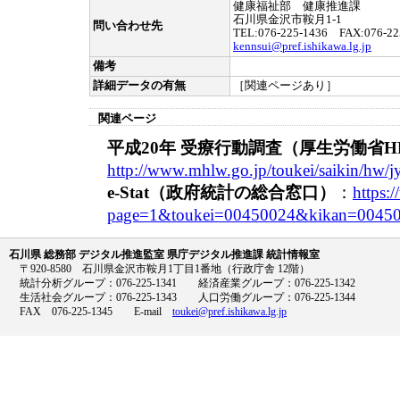
健康福祉部 健康推進課
石川県金沢市鞍月1-1
問い合わせ先
TEL:076-225-1436 FAX:076-22
kennsui@pref.ishikawa.lg.jp
備考
詳細データの有無
［関連ページあり］
関連ページ
平成20年 受療行動調査（厚生労働省H
http://www.mhlw.go.jp/toukei/saikin/hw/j
e-Stat（政府統計の総合窓口）
：
https:/
page=1&toukei=00450024&kikan=00450
石川県 総務部 デジタル推進監室 県庁デジタル推進課 統計情報室
〒920-8580 石川県金沢市鞍月1丁目1番地（行政庁舎 12階）
統計分析グループ：076-225-1341 経済産業グループ：076-225-1342
生活社会グループ：076-225-1343 人口労働グループ：076-225-1344
FAX 076-225-1345 E-mail
toukei@pref.ishikawa.lg.jp