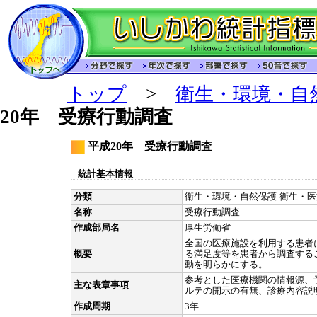
トップ
>
衛生・環境・自
20年 受療行動調査
平成20年 受療行動調査
統計基本情報
分類
衛生・環境・自然保護-衛生・医療
名称
受療行動調査
作成部局名
厚生労働省
全国の医療施設を利用する患者
概要
る満足度等を患者から調査する
動を明らかにする。
参考とした医療機関の情報源、
主な表章事項
ルテの開示の有無、診療内容説
作成周期
3年