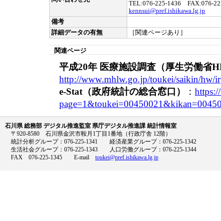
TEL:076-225-1436 FAX:076-22
kennsui@pref.ishikawa.lg.jp
備考
詳細データの有無
［関連ページあり］
関連ページ
平成20年 医療施設調査（厚生労働省H
http://www.mhlw.go.jp/toukei/saikin/hw/i
e-Stat（政府統計の総合窓口）
：
https:/
page=1&toukei=00450021&kikan=00450
石川県 総務部 デジタル推進監室 県庁デジタル推進課 統計情報室
〒920-8580 石川県金沢市鞍月1丁目1番地（行政庁舎 12階）
統計分析グループ：076-225-1341 経済産業グループ：076-225-1342
生活社会グループ：076-225-1343 人口労働グループ：076-225-1344
FAX 076-225-1345 E-mail
toukei@pref.ishikawa.lg.jp