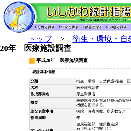
トップ
>
衛生・環境・自
20年 医療施設調査
平成20年 医療施設調査
統計基本情報
分類
衛生・環境・自然保護-衛生・医療
名称
医療施設調査
作成部局名
厚生労働省
医療施設の分布及び整備の実態
概要
機能を把握する。
主な表章事項
病院・診療所数、病床数など
作成周期
年
健康福祉部 健康推進課
石川県金沢市鞍月1-1
問い合わせ先