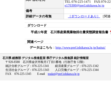
TEL:076-225-1471 FAX:076-22
e170300@pref.ishikawa.lg.jp
備考
詳細データの有無
［ダウンロードあり］
［関連
ダウンロード
平成22年度 石川県産業廃棄物排出量実態調査報告書
関連ページ
データはこちら
：
http://www.pref.ishikawa.lg.jp/haitai/
石川県 総務部 デジタル推進監室 県庁デジタル推進課 統計情報室
〒920-8580 石川県金沢市鞍月1丁目1番地（行政庁舎 12階）
統計分析グループ：076-225-1341 経済産業グループ：076-225-1342
生活社会グループ：076-225-1343 人口労働グループ：076-225-1344
FAX 076-225-1345 E-mail
toukei@pref.ishikawa.lg.jp