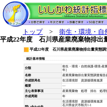
トップ
>
衛生・環境・自
平成22年度 石川県産業廃棄物排出
平成22年度 石川県産業廃棄物排出量実態調
統計基本情報
衛生・環境・自然保護-環境-産業
分類
年］
名称
産業廃棄物排出量実態調査報告
作成部局名
生活環境部 資源循環推進課
概要
―
主な表章事項
産業廃棄物 処理 排出 処理
作成周期
年
生活環境部 資源循環推進課
石川県金沢市鞍月1-1
問い合わせ先