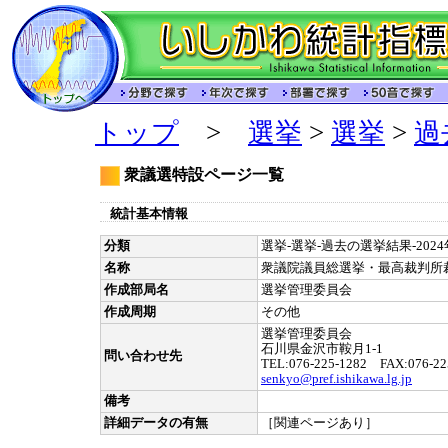
トップ
>
選挙
>
選挙
>
過
衆議選特設ページ一覧
統計基本情報
分類
選挙-選挙-過去の選挙結果-202
名称
衆議院議員総選挙・最高裁判所
作成部局名
選挙管理委員会
作成周期
その他
選挙管理委員会
石川県金沢市鞍月1-1
問い合わせ先
TEL:076-225-1282 FAX:076-22
senkyo@pref.ishikawa.lg.jp
備考
詳細データの有無
［関連ページあり］