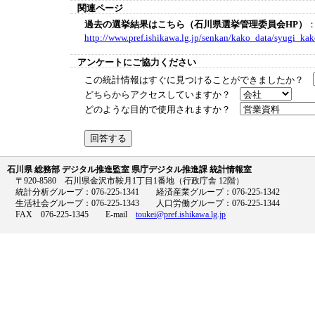
関連ページ
過去の選挙結果はこちら（石川県選挙管理委員会HP）
http://www.pref.ishikawa.lg.jp/senkan/kako_data/syugi_kak
アンケートにご協力ください
この統計情報はすぐに見つけることができましたか？
どちらからアクセスしていますか？
どのような目的で使用されますか？
石川県 総務部 デジタル推進監室 県庁デジタル推進課 統計情報室
〒920-8580 石川県金沢市鞍月1丁目1番地（行政庁舎 12階）
統計分析グループ：076-225-1341 経済産業グループ：076-225-1342
生活社会グループ：076-225-1343 人口労働グループ：076-225-1344
FAX 076-225-1345 E-mail
toukei@pref.ishikawa.lg.jp