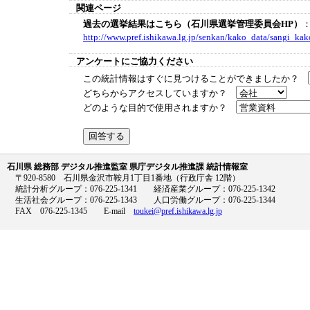
関連ページ
過去の選挙結果はこちら（石川県選挙管理委員会HP）
http://www.pref.ishikawa.lg.jp/senkan/kako_data/sangi_kak
アンケートにご協力ください
この統計情報はすぐに見つけることができましたか？
どちらからアクセスしていますか？
どのような目的で使用されますか？
石川県 総務部 デジタル推進監室 県庁デジタル推進課 統計情報室
〒920-8580 石川県金沢市鞍月1丁目1番地（行政庁舎 12階）
統計分析グループ：076-225-1341 経済産業グループ：076-225-1342
生活社会グループ：076-225-1343 人口労働グループ：076-225-1344
FAX 076-225-1345 E-mail
toukei@pref.ishikawa.lg.jp