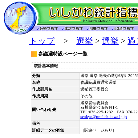
トップ
>
選挙
>
選挙
>
過
参議選特設ページ一覧
統計基本情報
分類
選挙-選挙-過去の選挙結果-202
名称
参議院議員通常選挙
作成部局名
選挙管理委員会
作成周期
その他
選挙管理委員会
石川県金沢市鞍月1-1
問い合わせ先
TEL:076-225-1282 FAX:076-22
senkyo@pref.ishikawa.lg.jp
備考
詳細データの有無
［関連ページあり］