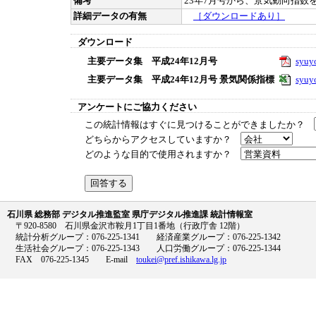
備考
23年7月号から、景気動向指数を
詳細データの有無
［ダウンロードあり］
ダウンロード
主要データ集 平成24年12月号
syuy
主要データ集 平成24年12月号 景気関係指標
syuy
アンケートにご協力ください
この統計情報はすぐに見つけることができましたか？
どちらからアクセスしていますか？
どのような目的で使用されますか？
石川県 総務部 デジタル推進監室 県庁デジタル推進課 統計情報室
〒920-8580 石川県金沢市鞍月1丁目1番地（行政庁舎 12階）
統計分析グループ：076-225-1341 経済産業グループ：076-225-1342
生活社会グループ：076-225-1343 人口労働グループ：076-225-1344
FAX 076-225-1345 E-mail
toukei@pref.ishikawa.lg.jp