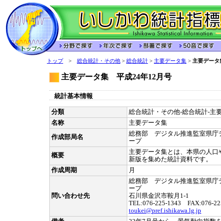
トップ
>
総合統計・その他
>
総合統計
>
主要データ集
>
主要データ
主要データ集 平成24年12月号
統計基本情報
分類
総合統計・その他-総合統計-主要
名称
主要データ集
総務部 デジタル推進監室県庁
作成部局名
ープ
主要データ集とは、本県の人口
概要
新版を集めた統計資料です。
作成周期
月
総務部 デジタル推進監室県庁
ープ
問い合わせ先
石川県金沢市鞍月1-1
TEL:076-225-1343 FAX:076-22
toukei@pref.ishikawa.lg.jp