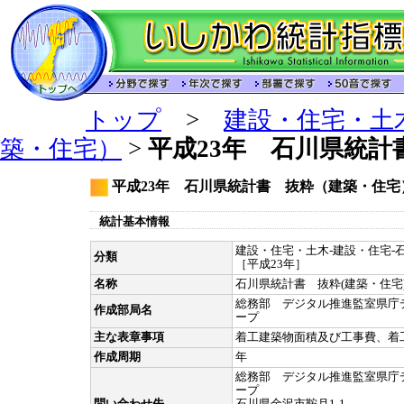
トップ
>
建設・住宅・土
築・住宅）
>
平成23年 石川県統計
平成23年 石川県統計書 抜粋（建築・住宅
統計基本情報
建設・住宅・土木-建設・住宅-石
分類
［平成23年］
名称
石川県統計書 抜粋(建築・住宅
総務部 デジタル推進監室県庁
作成部局名
ープ
主な表章事項
着工建築物面積及び工事費、着
作成周期
年
総務部 デジタル推進監室県庁
ープ