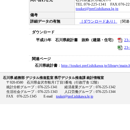
問い合わせ先
石川県金沢市鞍月1-1
TEL:076-225-1341 FAX:076-22
toukei@pref.ishikawa.lg.jp
備考
詳細データの有無
［ダウンロードあり］
［関連
ダウンロード
平成23年 石川県統計書 抜粋（建築・住宅）
23-
23-
関連ページ
石川県統計書
：
http://toukei.pref.ishikawa.jp/library/main.
石川県 総務部 デジタル推進監室 県庁デジタル推進課 統計情報室
〒920-8580 石川県金沢市鞍月1丁目1番地（行政庁舎 12階）
統計分析グループ：076-225-1341 経済産業グループ：076-225-1342
生活社会グループ：076-225-1343 人口労働グループ：076-225-1344
FAX 076-225-1345 E-mail
toukei@pref.ishikawa.lg.jp