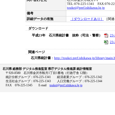
問い合わせ先
石川県金沢市鞍月1-1
TEL:076-225-1341 FAX:076-22
toukei@pref.ishikawa.lg.jp
備考
詳細データの有無
［ダウンロードあり］
［関連
ダウンロード
平成23年 石川県統計書 抜粋（司法・警察）
23-
23-
関連ページ
石川県統計書
：
http://toukei.pref.ishikawa.jp/library/main.
石川県 総務部 デジタル推進監室 県庁デジタル推進課 統計情報室
〒920-8580 石川県金沢市鞍月1丁目1番地（行政庁舎 12階）
統計分析グループ：076-225-1341 経済産業グループ：076-225-1342
生活社会グループ：076-225-1343 人口労働グループ：076-225-1344
FAX 076-225-1345 E-mail
toukei@pref.ishikawa.lg.jp