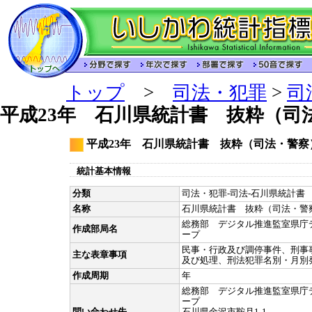
トップ
>
司法・犯罪
>
司
平成23年 石川県統計書 抜粋（司
平成23年 石川県統計書 抜粋（司法・警察
統計基本情報
分類
司法・犯罪-司法-石川県統計書 
名称
石川県統計書 抜粋（司法・警
総務部 デジタル推進監室県庁
作成部局名
ープ
民事・行政及び調停事件、刑事
主な表章事項
及び処理、刑法犯罪名別・月別
作成周期
年
総務部 デジタル推進監室県庁
ープ