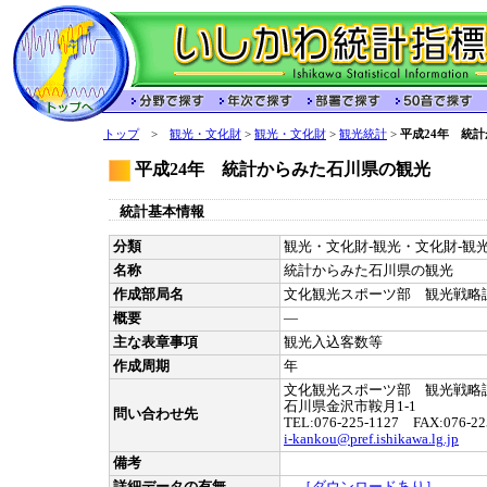
トップ
>
観光・文化財
>
観光・文化財
>
観光統計
>
平成24年 統
平成24年 統計からみた石川県の観光
統計基本情報
分類
観光・文化財-観光・文化財-観光統
名称
統計からみた石川県の観光
作成部局名
文化観光スポーツ部 観光戦略
概要
―
主な表章事項
観光入込客数等
作成周期
年
文化観光スポーツ部 観光戦略
石川県金沢市鞍月1-1
問い合わせ先
TEL:076-225-1127 FAX:076-22
i-kankou@pref.ishikawa.lg.jp
備考