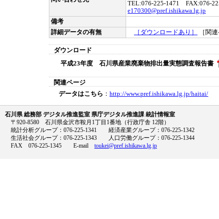
TEL:076-225-1471 FAX:076-22
e170300@pref.ishikawa.lg.jp
備考
詳細データの有無
［ダウンロードあり］
［関連
ダウンロード
平成23年度 石川県産業廃棄物排出量実態調査報告書
関連ページ
データはこちら
：
http://www.pref.ishikawa.lg.jp/haitai/
石川県 総務部 デジタル推進監室 県庁デジタル推進課 統計情報室
〒920-8580 石川県金沢市鞍月1丁目1番地（行政庁舎 12階）
統計分析グループ：076-225-1341 経済産業グループ：076-225-1342
生活社会グループ：076-225-1343 人口労働グループ：076-225-1344
FAX 076-225-1345 E-mail
toukei@pref.ishikawa.lg.jp