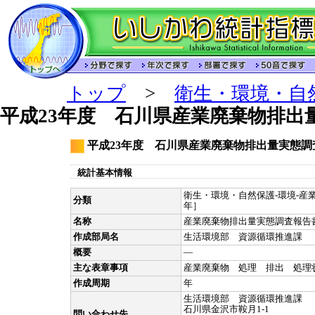
トップ
>
衛生・環境・自
平成23年度 石川県産業廃棄物排出
平成23年度 石川県産業廃棄物排出量実態調
統計基本情報
衛生・環境・自然保護-環境-産業
分類
年］
名称
産業廃棄物排出量実態調査報告
作成部局名
生活環境部 資源循環推進課
概要
―
主な表章事項
産業廃棄物 処理 排出 処理
作成周期
年
生活環境部 資源循環推進課
石川県金沢市鞍月1-1
問い合わせ先