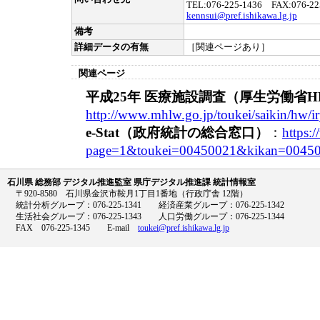
TEL:076-225-1436 FAX:076-22
kennsui@pref.ishikawa.lg.jp
備考
詳細データの有無
［関連ページあり］
関連ページ
平成25年 医療施設調査（厚生労働省H
http://www.mhlw.go.jp/toukei/saikin/hw/i
e-Stat（政府統計の総合窓口）
：
https:/
page=1&toukei=00450021&kikan=00450
石川県 総務部 デジタル推進監室 県庁デジタル推進課 統計情報室
〒920-8580 石川県金沢市鞍月1丁目1番地（行政庁舎 12階）
統計分析グループ：076-225-1341 経済産業グループ：076-225-1342
生活社会グループ：076-225-1343 人口労働グループ：076-225-1344
FAX 076-225-1345 E-mail
toukei@pref.ishikawa.lg.jp