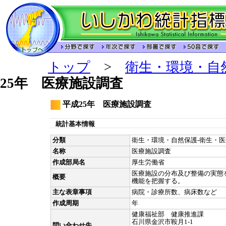
トップ
>
衛生・環境・自
25年 医療施設調査
平成25年 医療施設調査
統計基本情報
分類
衛生・環境・自然保護-衛生・医療
名称
医療施設調査
作成部局名
厚生労働省
医療施設の分布及び整備の実態
概要
機能を把握する。
主な表章事項
病院・診療所数、病床数など
作成周期
年
健康福祉部 健康推進課
石川県金沢市鞍月1-1
問い合わせ先