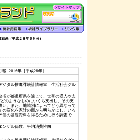
査結果（平成２８年６月分）
報--2016年［平成28年］
）
デジタル推進課統計情報室 生活社会グル
務省が都道府県を通じて、世帯の収入や支
がどのようなものにいくら支出し、その支
違い、また、地域別によってどう異なって
その変化を家計の面から明らかにし、いろ
評価の基礎資料を得るために行う調査で
エンゲル係数、平均消費性向