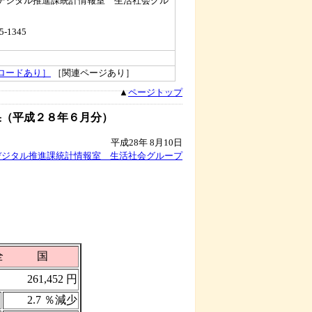
デジタル推進課統計情報室 生活社会グル
5-1345
ロードあり］
［関連ページあり］
▲
ページトップ
果（平成２８年６月分）
平成28年 8月10日
デジタル推進課統計情報室 生活社会グループ
全 国
261,452 円
2.7 ％減少