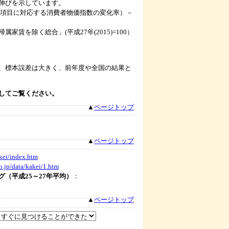
伸びを示しています。
に対応する消費者物価指数の変化率）－
合」(平成27年(2015)=100）
、標本誤差は大きく、前年度や全国の結果と
してご覧ください。
▲
ページトップ
▲
ページトップ
akei/index.htm
o.jp/data/kakei/1.htm
（平成25～27年平均）
：
▲
ページトップ