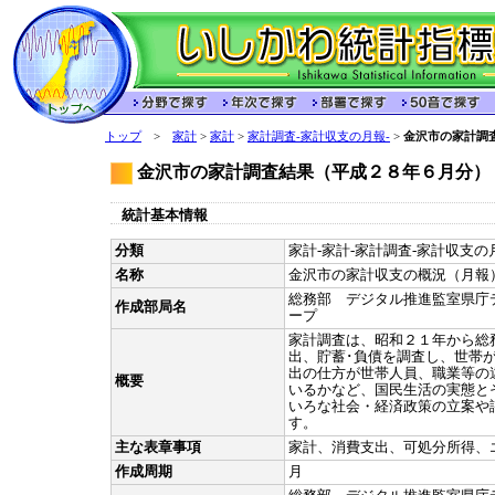
トップ
>
家計
>
家計
>
家計調査-家計収支の月報-
>
金沢市の家計調
金沢市の家計調査結果（平成２８年６月分）
統計基本情報
分類
家計-家計-家計調査-家計収支の月
名称
金沢市の家計収支の概況（月報
総務部 デジタル推進監室県庁
作成部局名
ープ
家計調査は、昭和２１年から総
出、貯蓄･負債を調査し、世帯
出の仕方が世帯人員、職業等の
概要
いるかなど、国民生活の実態と
いろな社会・経済政策の立案や
す。
主な表章事項
家計、消費支出、可処分所得、
作成周期
月