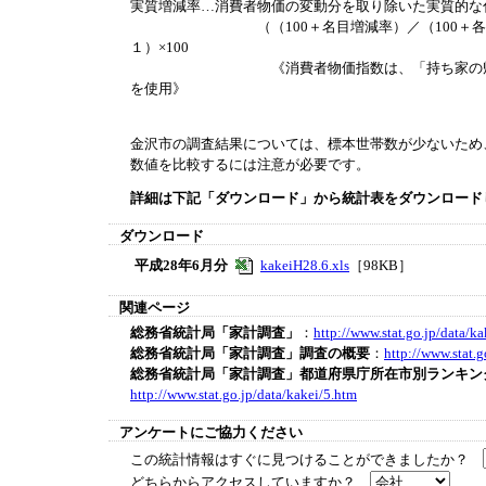
実質増減率…消費者物価の変動分を取り除いた実質的な
（（100＋名目増減率）／（100＋各項目
１）×100
《消費者物価指数は、「持ち家の帰属家賃を除く総
を使用》
金沢市の調査結果については、標本世帯数が少ないため
数値を比較するには注意が必要です。
詳細は下記「ダウンロード」から統計表をダウンロード
ダウンロード
平成28年6月分
kakeiH28.6.xls
［98KB］
関連ページ
総務省統計局「家計調査」
：
http://www.stat.go.jp/data/k
総務省統計局「家計調査」調査の概要
：
http://www.stat.g
総務省統計局「家計調査」都道府県庁所在市別ランキング
http://www.stat.go.jp/data/kakei/5.htm
アンケートにご協力ください
この統計情報はすぐに見つけることができましたか？
どちらからアクセスしていますか？