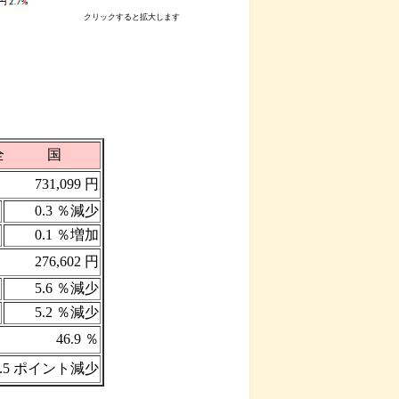
クリックすると拡大します
全 国
731,099 円
0.3 ％減少
0.1 ％増加
276,602 円
5.6 ％減少
5.2 ％減少
46.9 ％
3.5 ポイント減少