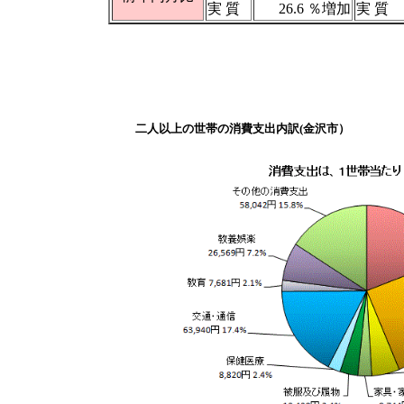
実 質
26.6 ％増加
実 質
二人以上の世帯の消費支出内訳(金沢市）