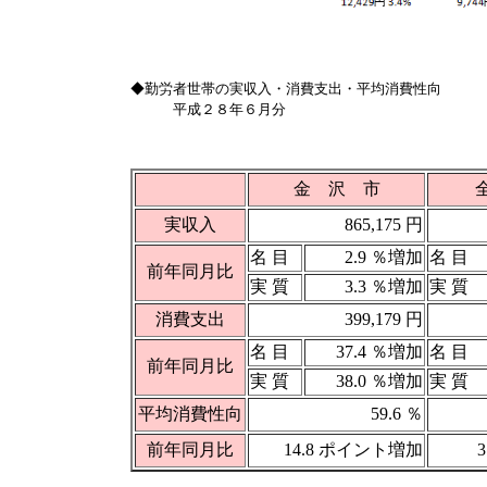
◆勤労者世帯の実収入・消費支出・平均消費性向
平成２８年６月分
金 沢 市
実収入
865,175 円
名 目
2.9 ％増加
名 目
前年同月比
実 質
3.3 ％増加
実 質
消費支出
399,179 円
名 目
37.4 ％増加
名 目
前年同月比
実 質
38.0 ％増加
実 質
平均消費性向
59.6 ％
前年同月比
14.8 ポイント増加