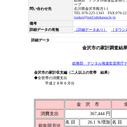
総務部 デジタル推進監室県庁
ープ
問い合わせ先
石川県金沢市鞍月1-1
TEL:076-225-1343 FAX:076-22
toukei@pref.ishikawa.lg.jp
備考
詳細データの有無
［詳細データあり］
［ダウン
詳細データ
金沢市の家計調査結
総務部 デジタル推進監室県庁
金沢市の家計収支編（二人以上の世帯 結果）
◆全世帯の消費支出
平成２８年６月分
金 沢 市
消費支出
367,444 円
名 目
26.1 ％増加
名 目
前年同月比