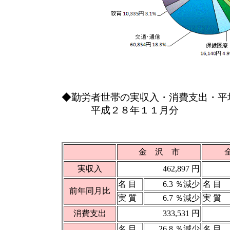
◆勤労者世帯の実収入・消費支出・平
平成２８年１１月分
金 沢 市
実収入
462,897 円
名 目
6.3 ％減少
名 目
前年同月比
実 質
6.7 ％減少
実 質
消費支出
333,531 円
名 目
26.8 ％減少
名 目