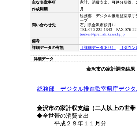
主な表章事項
家計、消費支出、可処分所得、
作成周期
月
総務部 デジタル推進監室県庁
ープ
問い合わせ先
石川県金沢市鞍月1-1
TEL:076-225-1343 FAX:076-22
toukei@pref.ishikawa.lg.jp
備考
詳細データの有無
［詳細データあり］
［ダウン
詳細データ
金沢市の家計調査結果
総務部 デジタル推進監室県庁デジタ
金沢市の家計収支編（二人以上の世帯
◆全世帯の消費支出
平成２８年１１月分