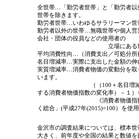
全世帯…「勤労者世帯」と「勤労者以
世帯を除きます。
勤労者世帯…いわゆるサラリーマン世
勤労者以外の世帯…無職世帯や個人営
会社・団体の役員などの使用者の
立場にある世帯を
平均消費性向…（消費支出／可処分所得
名目増減率…実際に支出した金額の伸
実質増減率…消費者物価の変動分を取
います。
（（100＋名目増減率）／
する消費者物価指数の変化率）－１）×
《消費者物価指数は、「
く総合」(平成27年(2015)=100）を使
金沢市の調査結果については、標本世
大きく、前年度や全国の結果と数値を