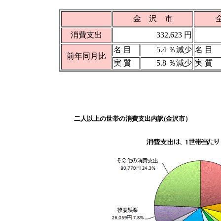
金 沢 市
消費支出
332,623 円
名 目
5.4 ％減少
名 目
前年同月比
実 質
5.8 ％減少
実 質
二人以上の世帯の消費支出内訳(金沢市）