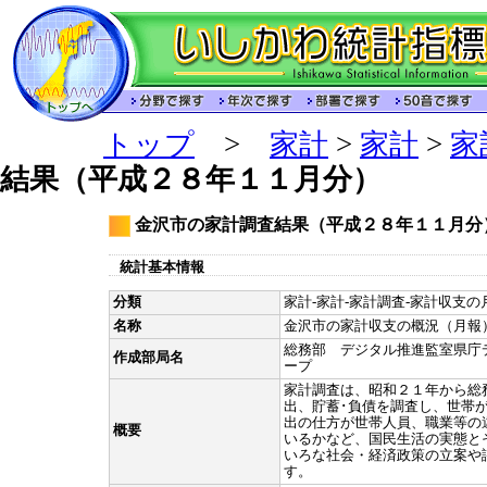
トップ
>
家計
>
家計
>
家
結果（平成２８年１１月分）
金沢市の家計調査結果（平成２８年１１月分
統計基本情報
分類
家計-家計-家計調査-家計収支の月
名称
金沢市の家計収支の概況（月報
総務部 デジタル推進監室県庁
作成部局名
ープ
家計調査は、昭和２１年から総
出、貯蓄･負債を調査し、世帯
出の仕方が世帯人員、職業等の
概要
いるかなど、国民生活の実態と
いろな社会・経済政策の立案や
す。