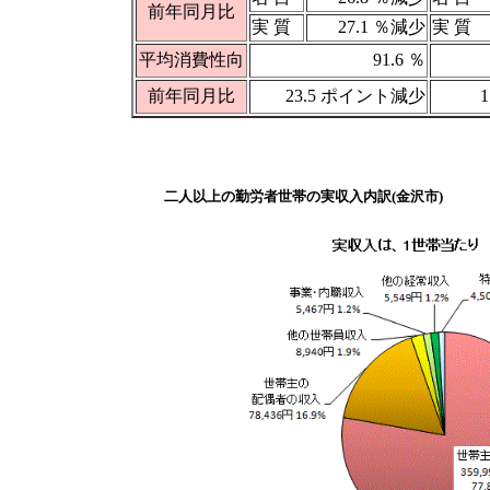
前年同月比
実 質
27.1 ％減少
実 質
平均消費性向
91.6 ％
前年同月比
23.5 ポイント減少
二人以上の勤労者世帯の実収入内訳(金沢市)