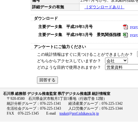
備考
23年7月号から、景気動向指数を
詳細データの有無
［ダウンロードあり］
ダウンロード
主要データ集 平成29年3月号
syuy
主要データ集 平成29年3月号 景気関係指標
syuy
アンケートにご協力ください
この統計情報はすぐに見つけることができましたか？
どちらからアクセスしていますか？
どのような目的で使用されますか？
石川県 総務部 デジタル推進監室 県庁デジタル推進課 統計情報室
〒920-8580 石川県金沢市鞍月1丁目1番地（行政庁舎 12階）
統計分析グループ：076-225-1341 経済産業グループ：076-225-1342
生活社会グループ：076-225-1343 人口労働グループ：076-225-1344
FAX 076-225-1345 E-mail
toukei@pref.ishikawa.lg.jp