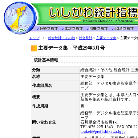
トップ
>
総合統計・その他
>
総合統計
>
主要データ集
>
主要データ
主要データ集 平成29年3月号
統計基本情報
分類
総合統計・その他-総合統計-主要
名称
主要データ集
総務部 デジタル推進監室県庁
作成部局名
ープ
主要データ集とは、本県の人口
概要
新版を集めた統計資料です。
作成周期
月
総務部 デジタル推進監室県庁
ープ
問い合わせ先
石川県金沢市鞍月1-1
TEL:076-225-1343 FAX:076-22
toukei@pref.ishikawa.lg.jp