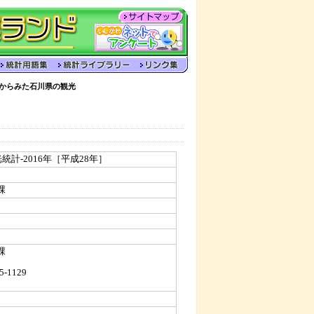
計からみた石川県の観光
計-2016年［平成28年］
課
課
5-1129