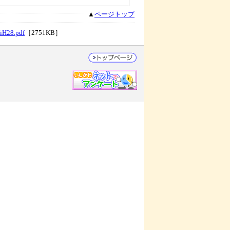
▲
ページトップ
iH28.pdf
［2751KB］