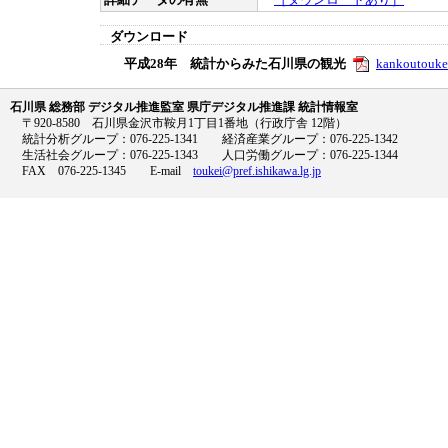
詳細データの有無
［ダウンロードあり］
ダウンロード
平成28年 統計からみた石川県の観光
kankoutouke
石川県 総務部 デジタル推進監室 県庁デジタル推進課 統計情報室
〒920-8580 石川県金沢市鞍月1丁目1番地（行政庁舎 12階）
統計分析グループ：076-225-1341 経済産業グループ：076-225-1342
生活社会グループ：076-225-1343 人口労働グループ：076-225-1344
FAX 076-225-1345 E-mail
toukei@pref.ishikawa.lg.jp