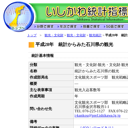
トップ
>
観光・文化財
>
観光・文化財
>
観光統計
>
平成28年 統
平成28年 統計からみた石川県の観光
統計基本情報
分類
観光・文化財-観光・文化財-観光統
名称
統計からみた石川県の観光
作成部局名
文化観光スポーツ部 観光戦略
概要
―
主な表章事項
観光入込客数等
作成周期
年
文化観光スポーツ部 観光戦略
石川県金沢市鞍月1-1
問い合わせ先
TEL:076-225-1127 FAX:076-22
i-kankou@pref.ishikawa.lg.jp
備考