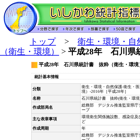
トップ
>
衛生・環境・自
（衛生・環境）
>
平成28年 石川
平成28年 石川県統計書 抜粋（衛生・環境
統計基本情報
衛生・環境・自然保護-衛生・医
分類
境）-2016年［平成28年］
名称
石川県統計書 抜粋(衛生・環境
総務部 デジタル推進監室県庁
作成部局名
ープ
環境衛生関係施設数、感染症及
主な表章事項
ど
作成周期
年
総務部 デジタル推進監室県庁