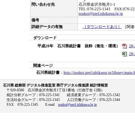
ープ
問い合わせ先
石川県金沢市鞍月1-1
TEL:076-225-1341 FAX:076-22
toukei@pref.ishikawa.lg.jp
備考
詳細データの有無
［ダウンロードあり］
［関連
ダウンロード
平成28年 石川県統計書 抜粋（衛生・環境）
28-
28-
関連ページ
石川県統計書
：
http://toukei.pref.ishikawa.jp/library/main.
石川県 総務部 デジタル推進監室 県庁デジタル推進課 統計情報室
〒920-8580 石川県金沢市鞍月1丁目1番地（行政庁舎 12階）
統計分析グループ：076-225-1341 経済産業グループ：076-225-1342
生活社会グループ：076-225-1343 人口労働グループ：076-225-1344
FAX 076-225-1345 E-mail
toukei@pref.ishikawa.lg.jp