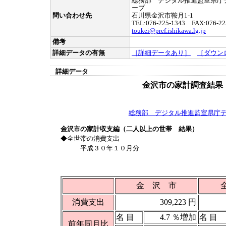
総務部 デジタル推進監室県庁
ープ
問い合わせ先
石川県金沢市鞍月1-1
TEL:076-225-1343 FAX:076-22
toukei@pref.ishikawa.lg.jp
備考
詳細データの有無
［詳細データあり］
［ダウン
詳細データ
金沢市の家計調査結果
総務部 デジタル推進監室県庁
金沢市の家計収支編（二人以上の世帯 結果）
◆全世帯の消費支出
平成３０年１０月分
金 沢 市
消費支出
309,223 円
名 目
4.7 ％増加
名 目
前年同月比