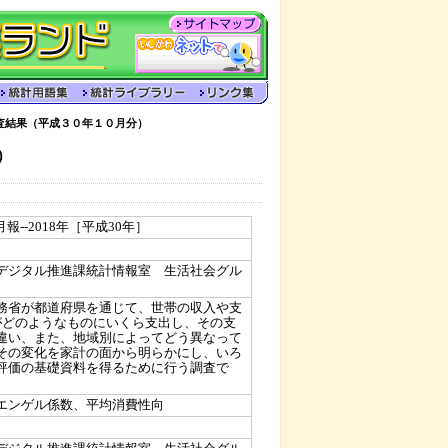
査結果（平成３０年１０月分）
）
報--2018年［平成30年］
）
デジタル推進課統計情報室 生活社会グル
務省が都道府県を通じて、世帯の収入や支
がどのようなものにいくら支出し、その支
違い、また、地域別によってどう異なって
その変化を家計の面から明らかにし、いろ
評価の基礎資料を得るために行う調査で
エンゲル係数、平均消費性向