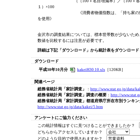
（（100＋名目増減率）／（100＋各項目
１）×100
《消費者物価指数は、「持ち家の帰属家賃を除く総
を使用》
金沢市の調査結果については、標本世帯数が少ないため
数値を比較するには注意が必要です。
詳細は下記「ダウンロード」から統計表をダウンロード
ダウンロード
平成30年10月分
kakeiH30.10.xls
［120KB］
関連ページ
総務省統計局「家計調査」
：
http://www.stat.go.jp/data/k
総務省統計局「家計調査」調査の概要
：
http://www.stat.g
総務省統計局「家計調査」都道府県庁所在市別ランキング
http://www.stat.go.jp/data/kakei/5.htm
アンケートにご協力ください
この統計情報はすぐに見つけることができましたか？
どちらからアクセスしていますか？
どのような目的で使用されますか？