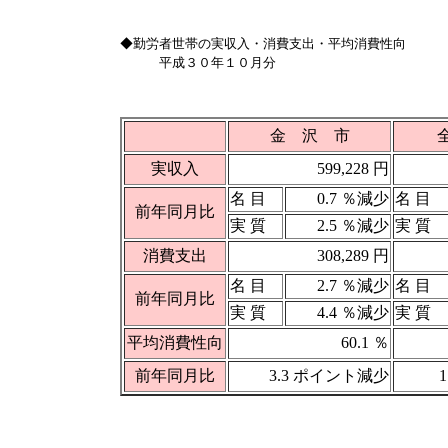
◆勤労者世帯の実収入・消費支出・平均消費性向
平成３０年１０月分
金 沢 市
実収入
599,228 円
名 目
0.7 ％減少
名 目
前年同月比
実 質
2.5 ％減少
実 質
消費支出
308,289 円
名 目
2.7 ％減少
名 目
前年同月比
実 質
4.4 ％減少
実 質
平均消費性向
60.1 ％
前年同月比
3.3 ポイント減少