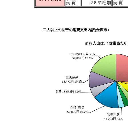
実 質
2.8 ％増加
実 質
二人以上の世帯の消費支出内訳(金沢市）