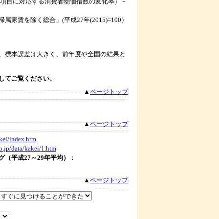
に対応する消費者物価指数の変化率）－
合」(平成27年(2015)=100）
、標本誤差は大きく、前年度や全国の結果と
してご覧ください。
▲
ページトップ
▲
ページトップ
akei/index.htm
o.jp/data/kakei/1.htm
（平成27～29年平均）
：
▲
ページトップ