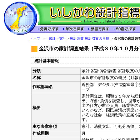
トップ
>
家計
>
家計
>
家計調査-家計収支の月報-
>
金沢市の家計調
金沢市の家計調査結果（平成３０年１０月分
統計基本情報
分類
家計-家計-家計調査-家計収支の月
名称
金沢市の家計収支の概況（月報
総務部 デジタル推進監室県庁
作成部局名
ープ
家計調査は、昭和２１年から総
出、貯蓄･負債を調査し、世帯
出の仕方が世帯人員、職業等の
概要
いるかなど、国民生活の実態と
いろな社会・経済政策の立案や
す。
主な表章事項
家計、消費支出、可処分所得、
作成周期
月