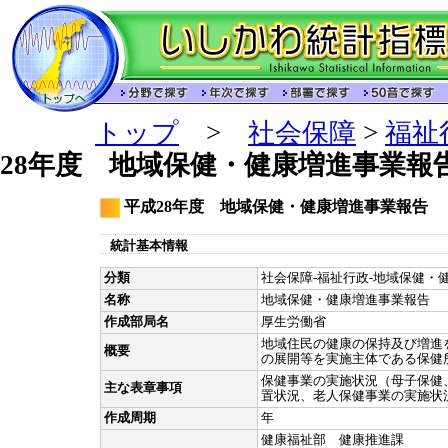
トップ
>
社会保障
>
福祉
28年度 地域保健・健康増進事業報
平成28年度 地域保健・健康増進事業報告
統計基本情報
分類
社会保障-福祉行政-地域保健・健
名称
地域保健・健康増進事業報告
作成部局名
厚生労働省
地域住民の健康の保持及び増進
概要
の展開等を実施主体である保健
保健事業の実施状況（母子保健
主な表章事項
置状況、老人保健事業の実施状
作成周期
年
健康福祉部 健康推進課