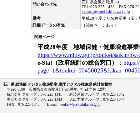
石川県金沢市鞍月1-1
問い合わせ先
TEL:076-225-1436 FAX:076-22
kennsui@pref.ishikawa.lg.jp
備考
平成20年度より名称変更（旧
詳細データの有無
［関連ページあり］
関連ページ
平成28年度 地域保健・健康増進事業
https://www.mhlw.go.jp/toukei/saikin/hw/
e-Stat（政府統計の総合窓口）
：
https:/
page=1&toukei=00450025&kikan=00450
石川県 総務部 デジタル推進監室 県庁デジタル推進課 統計情報室
〒920-8580 石川県金沢市鞍月1丁目1番地（行政庁舎 12階）
統計分析グループ：076-225-1341 経済産業グループ：076-225-1342
生活社会グループ：076-225-1343 人口労働グループ：076-225-1344
FAX 076-225-1345 E-mail
toukei@pref.ishikawa.lg.jp