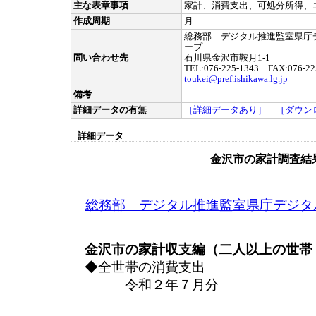
主な表章事項
家計、消費支出、可処分所得、
作成周期
月
総務部 デジタル推進監室県庁
ープ
問い合わせ先
石川県金沢市鞍月1-1
TEL:076-225-1343 FAX:076-22
toukei@pref.ishikawa.lg.jp
備考
詳細データの有無
［詳細データあり］
［ダウン
詳細データ
金沢市の家計調査結
総務部 デジタル推進監室県庁デジタ
金沢市の家計収支編（二人以上の世帯
◆全世帯の消費支出
令和２年７月分