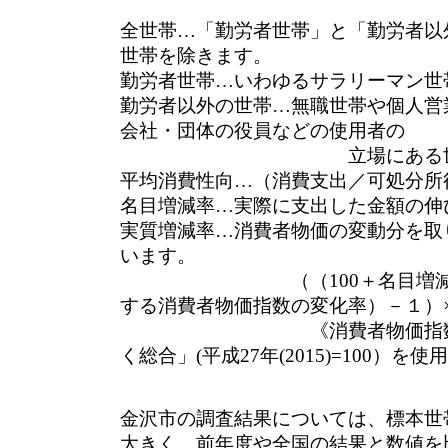
全世帯…「勤労者世帯」と「勤労者以
世帯を除きます。
勤労者世帯…いわゆるサラリーマン世
勤労者以外の世帯…無職世帯や個人営
会社・団体の役員などの使用者の
立場にある世帯を
平均消費性向…（消費支出／可処分所得
名目増減率…実際に支出した金額の伸
実質増減率…消費者物価の変動分を取
います。
（（100＋名目増減率）／
する消費者物価指数の変化率）－１）×
《消費者物価指数は、「
く総合」(平成27年(2015)=100）を使
金沢市の調査結果については、標本世
大きく、前年度や全国の結果と数値を