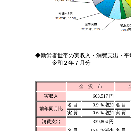
◆勤労者世帯の実収入・消費支出・平
令和２年７月分
金 沢 市
実収入
663,517 円
名 目
0.9 ％増加
名 目
前年同月比
実 質
0.6 ％増加
実 質
消費支出
339,804 円
名 目
16.8 ％減少
名 目