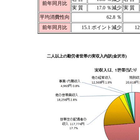
前年同月比
実 質
17.0 ％減少
実 質
平均消費性向
62.8 ％
前年同月比
15.1 ポイント減少
1
二人以上の勤労者世帯の実収入内訳(金沢市)