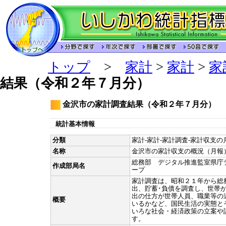
トップ
>
家計
>
家計
>
家
結果（令和２年７月分）
金沢市の家計調査結果（令和２年７月分）
統計基本情報
分類
家計-家計-家計調査-家計収支の月
名称
金沢市の家計収支の概況（月報
総務部 デジタル推進監室県庁
作成部局名
ープ
家計調査は、昭和２１年から総
出、貯蓄･負債を調査し、世帯
出の仕方が世帯人員、職業等の
概要
いるかなど、国民生活の実態と
いろな社会・経済政策の立案や
す。