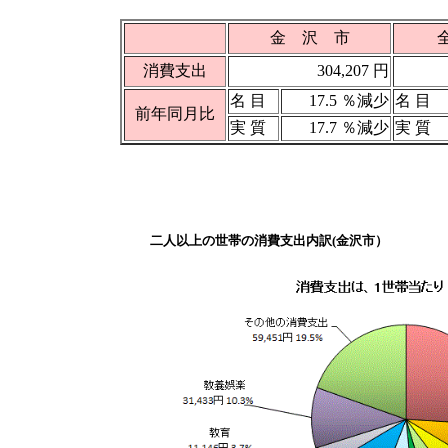
金 沢 市
消費支出
304,207 円
名 目
17.5 ％減少
名 目
前年同月比
実 質
17.7 ％減少
実 質
二人以上の世帯の消費支出内訳(金沢市）