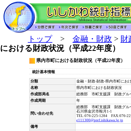
トップ
>
金融・財政
>
財
における財政状況（平成22年度）
県内市町における財政状況（平成22年度）
統計基本情報
分類
金融・財政-財政-県内市町におけ
名称
県内市町における財政状況
作成部局名
総務部 市町支援課 財政グル
作成周期
年
総務部 市町支援課 財政グル
石川県金沢市鞍月1-1
問い合わせ先
TEL:076-225-1284 FAX:076-22
e111300@pref.ishikawa.lg.jp
備考