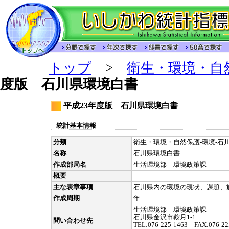
トップ
>
衛生・環境・自
度版 石川県環境白書
平成23年度版 石川県環境白書
統計基本情報
分類
衛生・環境・自然保護-環境-石川
名称
石川県環境白書
作成部局名
生活環境部 環境政策課
概要
―
主な表章事項
石川県内の環境の現状、課題、
作成周期
年
生活環境部 環境政策課
石川県金沢市鞍月1-1
問い合わせ先
TEL:076-225-1463 FAX:076-22