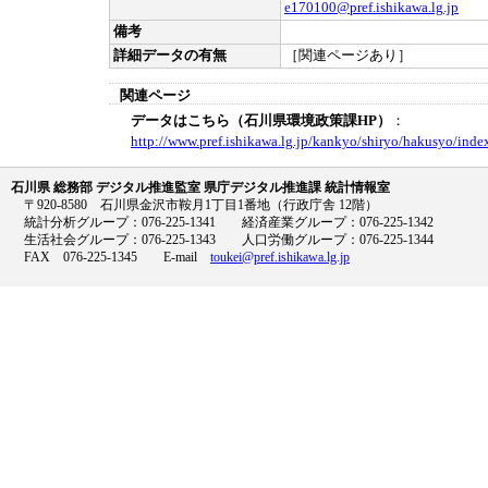
e170100@pref.ishikawa.lg.jp
備考
詳細データの有無
［関連ページあり］
関連ページ
データはこちら（石川県環境政策課HP）
：
http://www.pref.ishikawa.lg.jp/kankyo/shiryo/hakusyo/inde
石川県 総務部 デジタル推進監室 県庁デジタル推進課 統計情報室
〒920-8580 石川県金沢市鞍月1丁目1番地（行政庁舎 12階）
統計分析グループ：076-225-1341 経済産業グループ：076-225-1342
生活社会グループ：076-225-1343 人口労働グループ：076-225-1344
FAX 076-225-1345 E-mail
toukei@pref.ishikawa.lg.jp