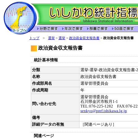
トップ
>
選挙
>
選挙
>
政治資金収支報告書
>
政治資金収支報告書
政治資金収支報告書
統計基本情報
分類
選挙-選挙-政治資金収支報告書-2
名称
政治資金収支報告書
作成部局名
選挙管理委員会
作成周期
年
選挙管理委員会
石川県金沢市鞍月1-1
問い合わせ先
TEL:076-225-1282 FAX:076-22
senkyo@pref.ishikawa.lg.jp
備考
詳細データの有無
［関連ページあり］
関連ページ