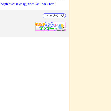
www.pref.ishikawa.lg.jp/senkan/index.html