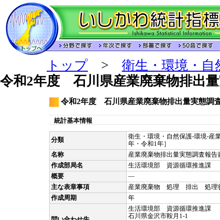
トップ
>
衛生・環境・自
令和2年度 石川県産業廃棄物排出
令和2年度 石川県産業廃棄物排出量実態調
統計基本情報
衛生・環境・自然保護-環境-産業
分類
年・令和1年］
名称
産業廃棄物排出量実態調査報告
作成部局名
生活環境部 資源循環推進課
概要
―
主な表章事項
産業廃棄物 処理 排出 処理
作成周期
年
生活環境部 資源循環推進課
石川県金沢市鞍月1-1
問い合わせ先