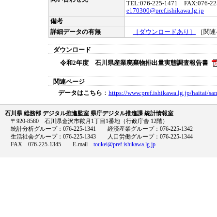
TEL:076-225-1471 FAX:076-22
e170300@pref.ishikawa.lg.jp
備考
詳細データの有無
［ダウンロードあり］
［関連
ダウンロード
令和2年度 石川県産業廃棄物排出量実態調査報告書
関連ページ
データはこちら
：
https://www.pref.ishikawa.lg.jp/haitai/s
石川県 総務部 デジタル推進監室 県庁デジタル推進課 統計情報室
〒920-8580 石川県金沢市鞍月1丁目1番地（行政庁舎 12階）
統計分析グループ：076-225-1341 経済産業グループ：076-225-1342
生活社会グループ：076-225-1343 人口労働グループ：076-225-1344
FAX 076-225-1345 E-mail
toukei@pref.ishikawa.lg.jp