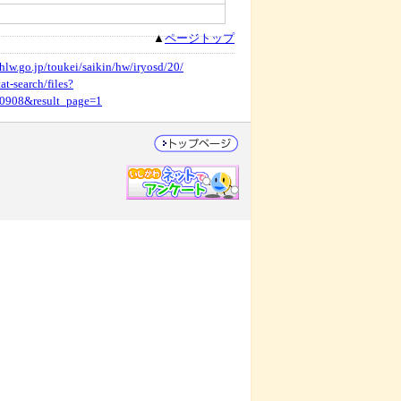
▲
ページトップ
hlw.go.jp/toukei/saikin/hw/iryosd/20/
at-search/files?
0908&result_page=1