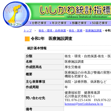
トップ
>
衛生・環境・自然保護
>
衛生・医療
>
医療施設調査
>
令和
令和2年 医療施設調査
統計基本情報
分類
衛生・環境・自然保護-衛生・医療
名称
医療施設調査
作成部局名
厚生労働省
医療施設の分布及び整備の実態
概要
機能を把握する。
主な表章事項
病院・診療所数、病床数など
作成周期
年
健康福祉部 健康推進課
石川県金沢市鞍月1-1
問い合わせ先
TEL:076-225-1436 FAX:076-22
kennsui@pref.ishikawa.lg.jp
備考