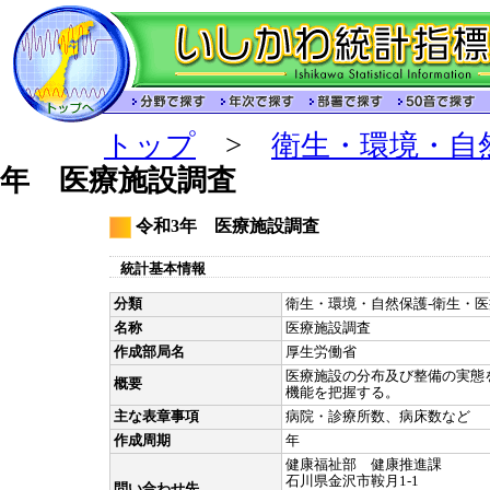
トップ
>
衛生・環境・自
年 医療施設調査
令和3年 医療施設調査
統計基本情報
分類
衛生・環境・自然保護-衛生・医療
名称
医療施設調査
作成部局名
厚生労働省
医療施設の分布及び整備の実態
概要
機能を把握する。
主な表章事項
病院・診療所数、病床数など
作成周期
年
健康福祉部 健康推進課
石川県金沢市鞍月1-1
問い合わせ先