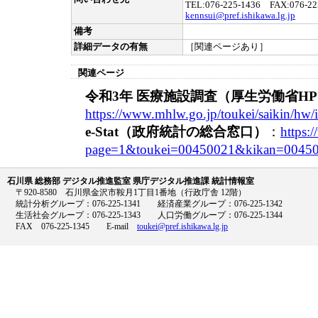
TEL:076-225-1436 FAX:076-22
kennsui@pref.ishikawa.lg.jp
備考
詳細データの有無
［関連ページあり］
関連ページ
令和3年 医療施設調査（厚生労働省H
https://www.mhlw.go.jp/toukei/saikin/hw/
e-Stat（政府統計の総合窓口）
：
https:/
page=1&toukei=00450021&kikan=00450
石川県 総務部 デジタル推進監室 県庁デジタル推進課 統計情報室
〒920-8580 石川県金沢市鞍月1丁目1番地（行政庁舎 12階）
統計分析グループ：076-225-1341 経済産業グループ：076-225-1342
生活社会グループ：076-225-1343 人口労働グループ：076-225-1344
FAX 076-225-1345 E-mail
toukei@pref.ishikawa.lg.jp