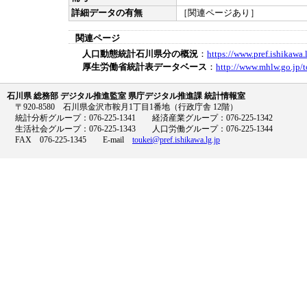
詳細データの有無
［関連ページあり］
関連ページ
人口動態統計石川県分の概況
：
https://www.pref.ishikawa
厚生労働省統計表データベース
：
http://www.mhlw.go.jp/t
石川県 総務部 デジタル推進監室 県庁デジタル推進課 統計情報室
〒920-8580 石川県金沢市鞍月1丁目1番地（行政庁舎 12階）
統計分析グループ：076-225-1341 経済産業グループ：076-225-1342
生活社会グループ：076-225-1343 人口労働グループ：076-225-1344
FAX 076-225-1345 E-mail
toukei@pref.ishikawa.lg.jp