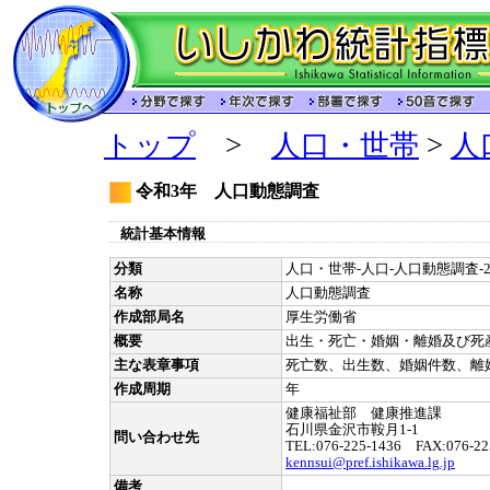
トップ
>
人口・世帯
>
人
令和3年 人口動態調査
統計基本情報
分類
人口・世帯-人口-人口動態調査-2
名称
人口動態調査
作成部局名
厚生労働省
概要
出生・死亡・婚姻・離婚及び死
主な表章事項
死亡数、出生数、婚姻件数、離
作成周期
年
健康福祉部 健康推進課
石川県金沢市鞍月1-1
問い合わせ先
TEL:076-225-1436 FAX:076-22
kennsui@pref.ishikawa.lg.jp
備考