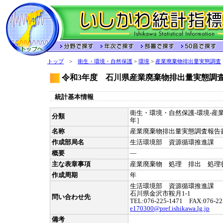
トップ
>
衛生・環境・自然保護
>
環境
>
産業廃棄物排出量実態調査
令和3年度 石川県産業廃棄物排出量実態調
統計基本情報
衛生・環境・自然保護-環境-産業
分類
年］
名称
産業廃棄物排出量実態調査報告
作成部局名
生活環境部 資源循環推進課
概要
―
主な表章事項
産業廃棄物 処理 排出 処理
作成周期
年
生活環境部 資源循環推進課
石川県金沢市鞍月1-1
問い合わせ先
TEL:076-225-1471 FAX:076-22
e170300@pref.ishikawa.lg.jp
備考