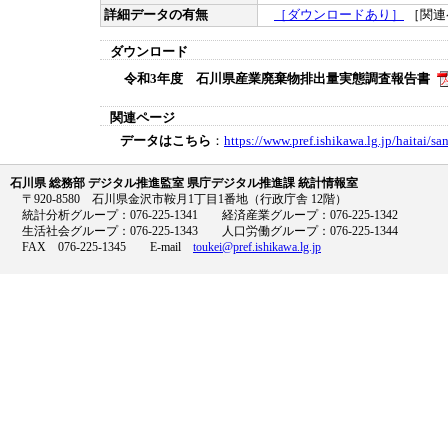
詳細データの有無
［ダウンロードあり］
［関連
ダウンロード
令和3年度 石川県産業廃棄物排出量実態調査報告書
関連ページ
データはこちら
：
https://www.pref.ishikawa.lg.jp/haitai/s
石川県 総務部 デジタル推進監室 県庁デジタル推進課 統計情報室
〒920-8580 石川県金沢市鞍月1丁目1番地（行政庁舎 12階）
統計分析グループ：076-225-1341 経済産業グループ：076-225-1342
生活社会グループ：076-225-1343 人口労働グループ：076-225-1344
FAX 076-225-1345 E-mail
toukei@pref.ishikawa.lg.jp