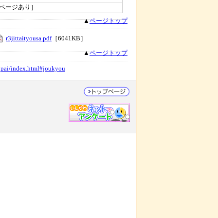
ページあり］
▲
ページトップ
r3jittaityousa.pdf
［6041KB］
▲
ページトップ
anpai/index.html#joukyou