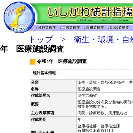
トップ
>
衛生・環境・自
年 医療施設調査
令和4年 医療施設調査
統計基本情報
分類
衛生・環境・自然保護-衛生・医療
名称
医療施設調査
作成部局名
厚生労働省
医療施設の分布及び整備の実態
概要
機能を把握する。
主な表章事項
病院・診療所数、病床数など
作成周期
年
健康福祉部 健康推進課
石川県金沢市鞍月1-1
問い合わせ先