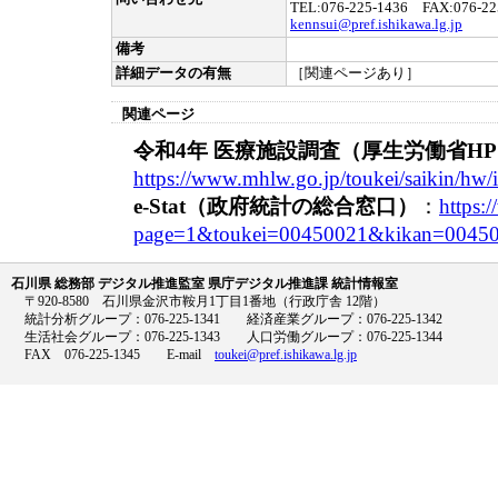
TEL:076-225-1436 FAX:076-22
kennsui@pref.ishikawa.lg.jp
備考
詳細データの有無
［関連ページあり］
関連ページ
令和4年 医療施設調査（厚生労働省H
https://www.mhlw.go.jp/toukei/saikin/hw/
e-Stat（政府統計の総合窓口）
：
https:/
page=1&toukei=00450021&kikan=00450
石川県 総務部 デジタル推進監室 県庁デジタル推進課 統計情報室
〒920-8580 石川県金沢市鞍月1丁目1番地（行政庁舎 12階）
統計分析グループ：076-225-1341 経済産業グループ：076-225-1342
生活社会グループ：076-225-1343 人口労働グループ：076-225-1344
FAX 076-225-1345 E-mail
toukei@pref.ishikawa.lg.jp