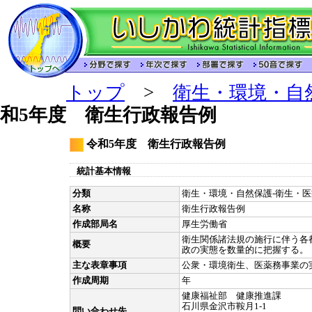
トップ
>
衛生・環境・自
和5年度 衛生行政報告例
令和5年度 衛生行政報告例
統計基本情報
分類
衛生・環境・自然保護-衛生・医療
名称
衛生行政報告例
作成部局名
厚生労働省
衛生関係諸法規の施行に伴う各
概要
政の実態を数量的に把握する。
主な表章事項
公衆・環境衛生、医薬務事業の
作成周期
年
健康福祉部 健康推進課
石川県金沢市鞍月1-1
問い合わせ先