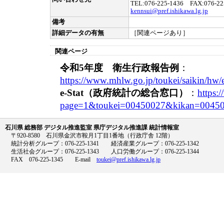
TEL:076-225-1436 FAX:076-22
kennsui@pref.ishikawa.lg.jp
備考
詳細データの有無
［関連ページあり］
関連ページ
令和5年度 衛生行政報告例
：
https://www.mhlw.go.jp/toukei/saikin/hw/
e-Stat（政府統計の総合窓口）
：
https:/
page=1&toukei=00450027&kikan=00450
石川県 総務部 デジタル推進監室 県庁デジタル推進課 統計情報室
〒920-8580 石川県金沢市鞍月1丁目1番地（行政庁舎 12階）
統計分析グループ：076-225-1341 経済産業グループ：076-225-1342
生活社会グループ：076-225-1343 人口労働グループ：076-225-1344
FAX 076-225-1345 E-mail
toukei@pref.ishikawa.lg.jp