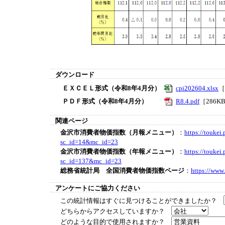
ダウンロード
ＥＸＣＥＬ形式（令和8年4月分）
cpi202604.xlsx
［
ＰＤＦ形式（令和8年4月分）
R8.4.pdf
［286K
関連ページ
金沢市消費者物価指数（月報メニュー）
：
https://toukei.
sc_id=14&mc_id=23
金沢市消費者物価指数（年報メニュー）
：
https://toukei.
sc_id=137&mc_id=23
総務省統計局 全国消費者物価指数ページ
：
https://www.
アンケートにご協力ください
この統計情報はすぐに見つけることができましたか？
どちらからアクセスしていますか？
どのような目的で使用されますか？