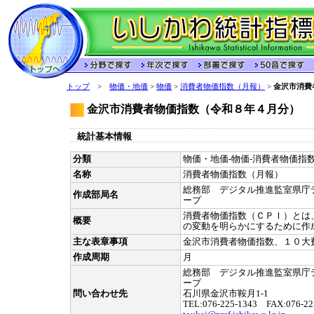
トップ
>
物価・地価
>
物価
>
消費者物価指数（月報）
>
金沢市消費
金沢市消費者物価指数（令和８年４月分）
統計基本情報
分類
物価・地価-物価-消費者物価指数
名称
消費者物価指数（月報）
総務部 デジタル推進監室県庁
作成部局名
ープ
消費者物価指数（ＣＰＩ）とは
概要
の変動を明らかにするために作
主な表章事項
金沢市消費者物価指数、１０大
作成周期
月
総務部 デジタル推進監室県庁
ープ
問い合わせ先
石川県金沢市鞍月1-1
TEL:076-225-1343 FAX:076-22