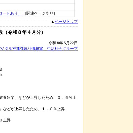
ロードあり］
［関連ページあり］
▲
ページトップ
数（令和８年４月分）
令和 8年 5月22日
デジタル推進課統計情報室 生活社会グループ
％
％
養娯楽」などが上昇したため、０．６％上
などが上昇したため、１．０％上昇
％上昇