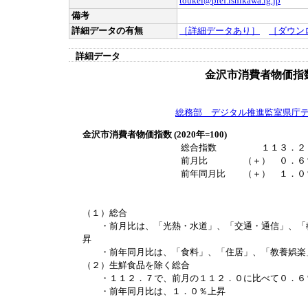
toukei@pref.ishikawa.lg.jp
備考
詳細データの有無
［詳細データあり］
［ダウン
詳細データ
金沢市消費者物価指
総務部 デジタル推進監室県庁
金沢市消費者物価指数 (2020年=100)
総合指数 １１３．２
前月比 （＋） ０．６
前年同月比 （＋） １．０
（１）総合
・前月比は、「光熱・水道」、「交通・通信」、「教
昇
・前年同月比は、「食料」、「住居」、「教養娯楽」
（２）生鮮食品を除く総合
・１１２．７で、前月の１１２．０に比べて０．６
・前年同月比は、１．０％上昇