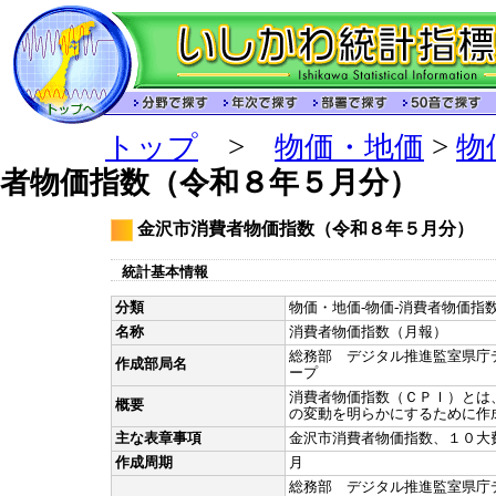
トップ
>
物価・地価
>
物
者物価指数（令和８年５月分）
金沢市消費者物価指数（令和８年５月分）
統計基本情報
分類
物価・地価-物価-消費者物価指数
名称
消費者物価指数（月報）
総務部 デジタル推進監室県庁
作成部局名
ープ
消費者物価指数（ＣＰＩ）とは
概要
の変動を明らかにするために作
主な表章事項
金沢市消費者物価指数、１０大
作成周期
月
総務部 デジタル推進監室県庁