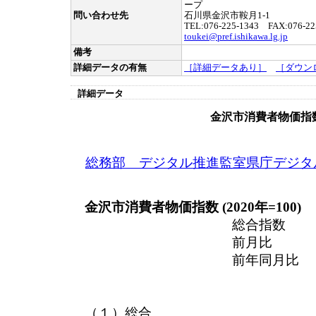
ープ
問い合わせ先
石川県金沢市鞍月1-1
TEL:076-225-1343 FAX:076-22
toukei@pref.ishikawa.lg.jp
備考
詳細データの有無
［詳細データあり］
［ダウン
詳細データ
金沢市消費者物価指
総務部 デジタル推進監室県庁デジタ
金沢市消費者物価指数 (2020年=100)
総合指数 １
前月比 （＋）
前年同月比 （＋）
（１）総合