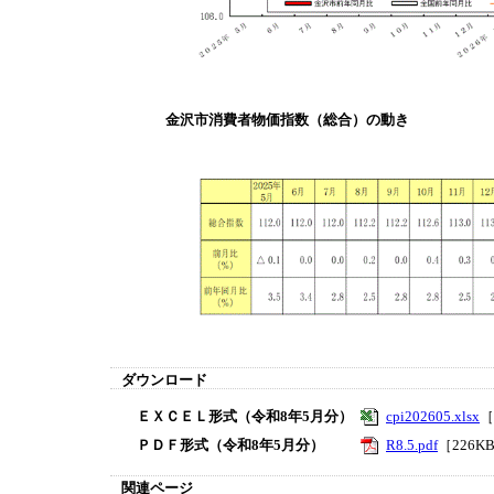
金沢市消費者物価指数（総合）の動き
ダウンロード
ＥＸＣＥＬ形式（令和8年5月分）
cpi202605.xlsx
［
ＰＤＦ形式（令和8年5月分）
R8.5.pdf
［226K
関連ページ