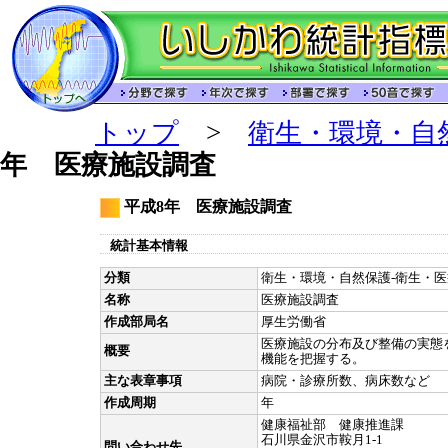
トップ
>
衛生・環境・自
年 医療施設調査
平成8年 医療施設調査
統計基本情報
分類
衛生・環境・自然保護-衛生・医療
名称
医療施設調査
作成部局名
厚生労働省
医療施設の分布及び整備の実態
概要
機能を把握する。
主な表章事項
病院・診療所数、病床数など
作成周期
年
健康福祉部 健康推進課
石川県金沢市鞍月1-1
問い合わせ先