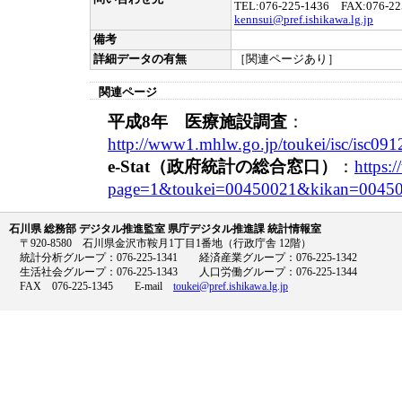
TEL:076-225-1436 FAX:076-22
kennsui@pref.ishikawa.lg.jp
備考
詳細データの有無
［関連ページあり］
関連ページ
平成8年 医療施設調査
：
http://www1.mhlw.go.jp/toukei/isc/isc091
e-Stat（政府統計の総合窓口）
：
https:/
page=1&toukei=00450021&kikan=00450
石川県 総務部 デジタル推進監室 県庁デジタル推進課 統計情報室
〒920-8580 石川県金沢市鞍月1丁目1番地（行政庁舎 12階）
統計分析グループ：076-225-1341 経済産業グループ：076-225-1342
生活社会グループ：076-225-1343 人口労働グループ：076-225-1344
FAX 076-225-1345 E-mail
toukei@pref.ishikawa.lg.jp