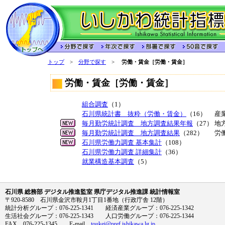
トップ
>
分野で探す
>
労働・賃金［労働・賃金］
労働・賃金［労働・賃金］
組合調査
（1）
石川県統計書 抜粋（労働・賃金）
（16）
産
毎月勤労統計調査 地方調査結果年報
（27）
地
毎月勤労統計調査 地方調査結果
（282）
労
石川県労働力調査 基本集計
（108）
石川県労働力調査 詳細集計
（36）
就業構造基本調査
（5）
石川県 総務部 デジタル推進監室 県庁デジタル推進課 統計情報室
〒920-8580 石川県金沢市鞍月1丁目1番地（行政庁舎 12階）
統計分析グループ：076-225-1341 経済産業グループ：076-225-1342
生活社会グループ：076-225-1343 人口労働グループ：076-225-1344
FAX 076-225-1345 E-mail
toukei@pref.ishikawa.lg.jp