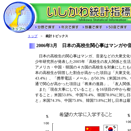
トップ
>
統計トピックス
2006年3月 日本の高校生関心事はマンガや
日本の高校生の関心事はマンガ、音楽などの大衆文化や
少年研究所が発表した2005年「高校生の友人関係と生
アメリカ・中国・韓国の４カ国の高校生を対象にしたも
本の高校生が回答した割合が高かった項目は「大衆文化」の62
43.4%）、「携帯電話・メール」が50.3%（米国28.0%
通で関心が高かった項目は「将来の進路」、「友人関係
また「現在大事にしていること」を16項目の中から複
すること」米国53.8%、中国76.4%、韓国78.0%に対
と」米国74.3%、中国75.8%、韓国73.8%に対し日本は